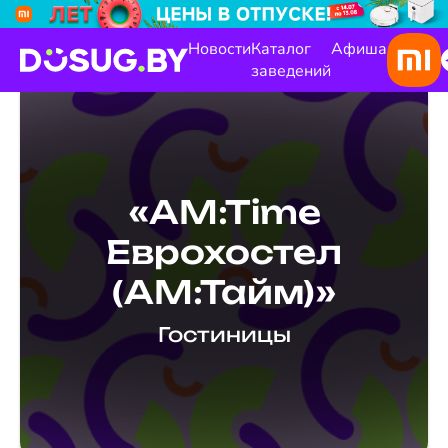
Новости
Каталог
Афиша
заведений
«AM:Time
Еврохостел
(АМ:Тайм)»
Гостиницы