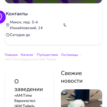
Контакты
Минск, пер. 3-й
Измайловский, 14
Сегодня до
Главная
Каталог
Путешествия
Гостиницы
«AM:Time Еврохостел (АМ:Тайм)»
Свежие
новости
О
заведении
«AM:Time
Еврохостел
(АМ:Тайм)»