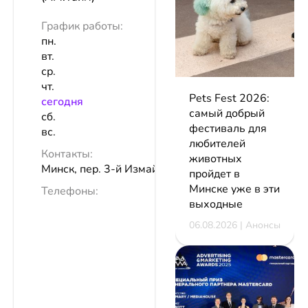
График работы:
пн.
вт.
ср.
чт.
Pets Fest 2026:
сeгодня
самый добрый
сб.
фестиваль для
вс.
любителей
Контакты:
животных
Минск, пер. 3-й Измайловский, 14
пройдет в
Минске уже в эти
Телефоны:
выходные
06.08.2026 | Анонсы