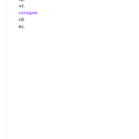
чт.
сeгодня
сб.
вс.