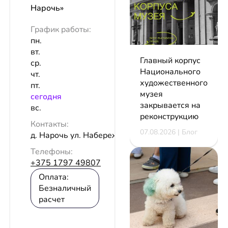
Нарочь»
График работы:
пн.
вт.
Главный корпус
ср.
Национального
чт.
художественного
пт.
музея
сeгодня
закрывается на
вс.
реконструкцию
Контакты:
07.08.2026 | Блог
д. Нарочь ул. Набережная
Телефоны:
+375 1797 49807
Оплата:
Безналичный
расчет