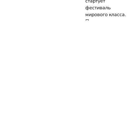
стартует
фестиваль
мирового класса.
Покажут
премьеры 10
фильмов об
архитектуре и
урбанистике с
лекциями
экспертов
05.08.2026 | Анонсы
НОВОСТИ
КАТАЛОГ
КОНТАКТЫ
Актуальное
ЗАВЕДЕНИЙ
reklama@dosug.
Репортажи
Еда и
Фитнес и
info@dosug.by
Анонсы
напитки
спорт
ИП Резько Ром
Новости
Развлечения
Обучение
Николаевич УН