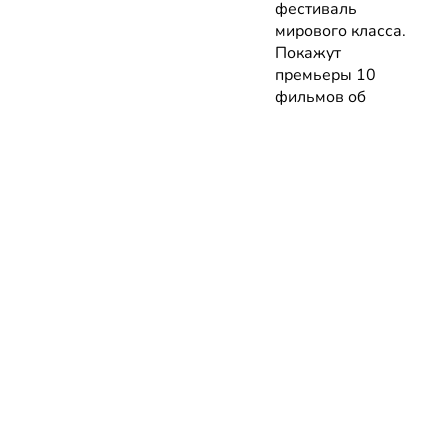
фестиваль
мирового класса.
Покажут
премьеры 10
фильмов об
архитектуре и
урбанистике с
лекциями
экспертов
05.08.2026 | Анонсы
НОВОСТИ
КАТАЛОГ
КОНТАКТЫ
Актуальное
ЗАВЕДЕНИЙ
reklama@dosug.
Репортажи
Еда и
Фитнес и
info@dosug.by
Анонсы
напитки
спорт
ИП Резько Ром
Новости
Развлечения
Обучение
Николаевич УН