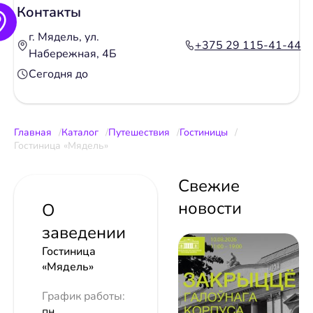
Контакты
г. Мядель, ул.
+375 29 115-41-44
Набережная, 4Б
Сегодня до
Главная
Каталог
Путешествия
Гостиницы
Гостиница «Мядель»
Свежие
новости
О
заведении
Гостиница
«Мядель»
График работы:
пн.