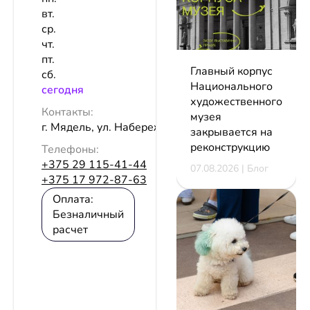
вт.
ср.
чт.
пт.
Главный корпус
сб.
Национального
сeгодня
художественного
Контакты:
музея
г. Мядель, ул. Набережная, 4Б
закрывается на
реконструкцию
Телефоны:
+375 29 115-41-44
07.08.2026 | Блог
+375 17 972-87-63
Оплата:
Безналичный
расчет