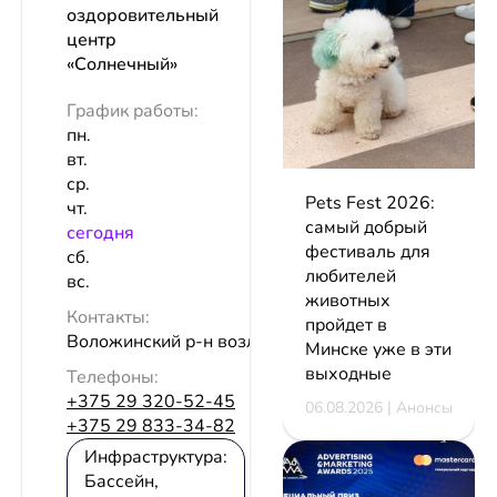
оздоровительный
центр
«Солнечный»
График работы:
пн.
вт.
ср.
Pets Fest 2026:
чт.
самый добрый
сeгодня
фестиваль для
сб.
любителей
вс.
животных
Контакты:
пройдет в
Воложинский р-н возле д. Раков
Минске уже в эти
выходные
Телефоны:
+375 29 320-52-45
06.08.2026 | Анонсы
+375 29 833-34-82
Инфраструктура:
Бассейн,