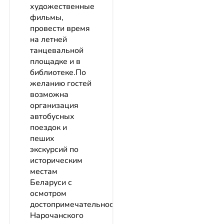
художественные
фильмы,
провести время
на летней
танцевальной
площадке и в
библиотеке.По
желанию гостей
возможна
организация
автобусных
поездок и
пеших
экскурсий по
историческим
местам
Беларуси с
осмотром
достопримечательностейкрасоты
Нарочанского