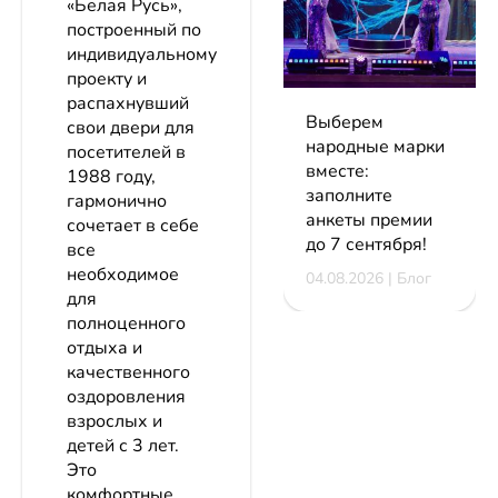
«Белая Русь»,
построенный по
индивидуальному
проекту и
распахнувший
Выберем
свои двери для
народные марки
посетителей в
вместе:
1988 году,
заполните
гармонично
анкеты премии
сочетает в себе
до 7 сентября!
все
необходимое
04.08.2026 | Блог
для
полноценного
отдыха и
качественного
оздоровления
взрослых и
детей с 3 лет.
Это
комфортные