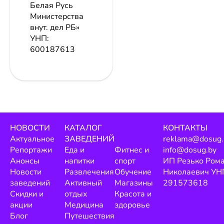
Белая Русь
Министерства
внут. дел РБ»
УНП:
600187613
НОВОСТИ
КАТАЛОГ
КОНТАКТЫ
Актуальное
ЗАВЕДЕНИЙ
reklama@dosug.
Репортажи
Еда и
Фитнес и
info@dosug.by
Анонсы
напитки
спорт
ИП Резько Ром
Новости
Развлечения
Обучение
Николаевич УН
заведений
Активный
Магазины
291573618
Скидки и
отдых
Красота и
акции
Медицина
здоровье
Блог
Путешествия