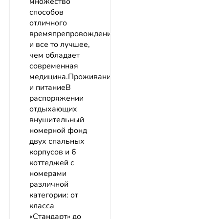
множество
способов
отличного
времяпрепровождения
и все то лучшее,
чем обладает
современная
медицина.Проживание
и питаниеВ
распоряжении
отдыхающих
внушительный
номерной фонд
двух спальных
корпусов и 6
коттеджей с
номерами
различной
категории: от
класса
«Стандарт» до