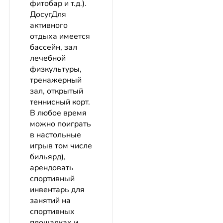
фитобар и т.д.).
ДосугДля
активного
отдыха имеется
бассейн, зал
лечебной
физкультуры,
тренажерный
зал, открытый
теннисный корт.
В любое время
можно поиграть
в настольные
игрыв том числе
бильярд),
арендовать
спортивный
инвентарь для
занятий на
спортивных
площадках и