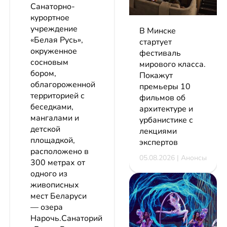
Санаторно-
курортное
учреждение
В Минске
«Белая Русь»,
стартует
окруженное
фестиваль
сосновым
мирового класса.
бором,
Покажут
облагороженной
премьеры 10
территорией с
фильмов об
беседками,
архитектуре и
мангалами и
урбанистике с
детской
лекциями
площадкой,
экспертов
расположено в
05.08.2026 | Анонсы
300 метрах от
одного из
живописных
мест Беларуси
— озера
Нарочь.Санаторий