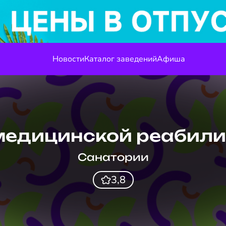
Новости
Каталог заведений
Афиша
медицинской реабил
Санатории
3,8