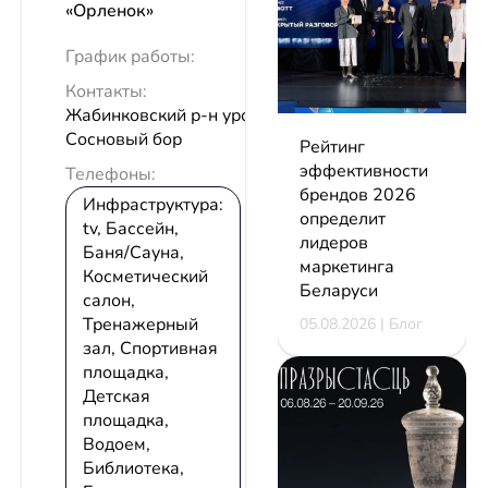
«Орленок»
График работы:
Контакты:
Жабинковский р-н урочище
Сосновый бор
Рейтинг
эффективности
Телефоны:
брендов 2026
Инфраструктура:
определит
tv, Бассейн,
лидеров
Баня/Сауна,
маркетинга
Косметический
Беларуси
салон,
Тренажерный
05.08.2026 | Блог
зал, Спортивная
площадка,
Детская
площадка,
Водоем,
Библиотека,