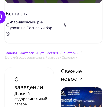
Контакты
Жабинковский р-н
урочище Сосновый бор
Главная
Каталог
Путешествия
Санатории
Детский оздоровительный лагерь «Орленок»
Свежие
новости
О
заведении
Детский
оздоровительный
лагерь