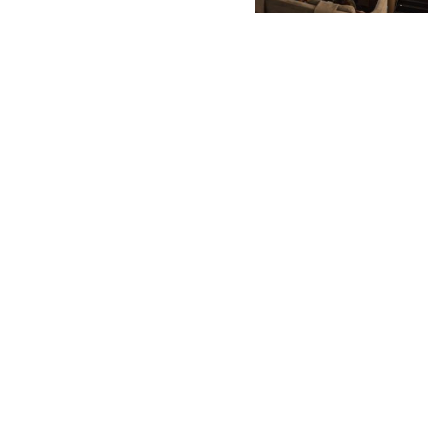
В Минске
стартует
фестиваль
мирового класса.
Покажут
премьеры 10
фильмов об
архитектуре и
урбанистике с
лекциями
экспертов
05.08.2026 | Анонсы
НОВОСТИ
КАТАЛОГ
КОНТАКТЫ