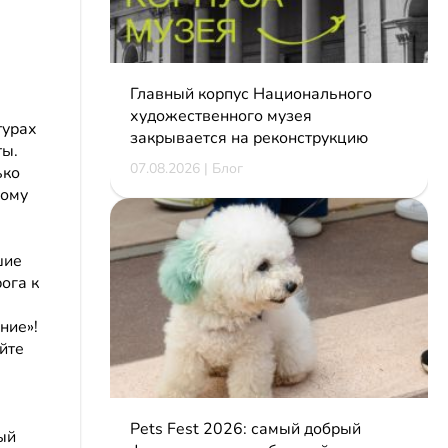
Главный корпус Национального
художественного музея
турах
закрывается на реконструкцию
ты.
07.08.2026 | Блог
ько
ному
шие
ога к
ние»!
айте
Pets Fest 2026: самый добрый
ый