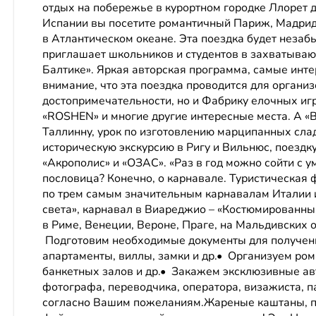
отдых на побережье в курортном городке Ллорет де
Испании вы посетите романтичный Париж, Мадрид,
в Атлантическом океане. Эта поездка будет незаб
приглашает школьников и студентов в захватыва
Балтике». Яркая авторская программа, самые инт
внимание, что эта поездка проводится для организ
достопримечательности, но и Фабрику елочных игр
«ROSHEN» и многие другие интересные места. А «
Таллинну, урок по изготовлению марципанных сла
историческую экскурсию в Ригу и Вильнюс, поезд
«Акрополис» и «ОЗАС». «Раз в год можно сойти с у
пословица? Конечно, о карнавале. Туристическая
по трем самым значительным карнавалам Италии и
света», карнавал в Виареджио – «Костюмированн
в Риме, Венеции, Вероне, Праге, на Мальдивских о
Подготовим необходимые документы для получени
апартаменты, виллы, замки и др.• Организуем ро
банкетных залов и др.• Закажем эксклюзивные а
фотографа, переводчика, оператора, визажиста, 
согласно Вашим пожеланиям.Жареные каштаны, пр