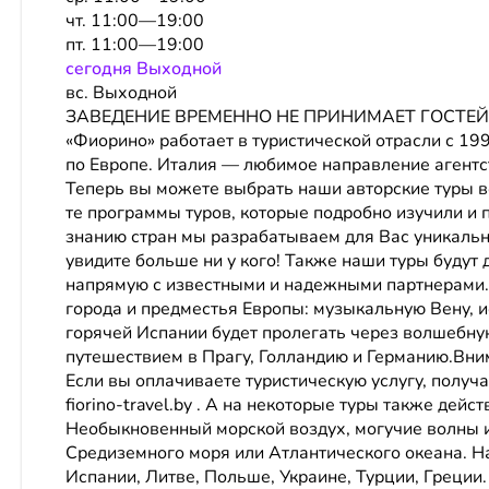
чт. 11:00—19:00
пт. 11:00—19:00
сeгодня Выходной
вс. Выходной
ЗАВЕДЕНИЕ ВРЕМЕННО НЕ ПРИНИМАЕТ ГОСТЕЙ С 0
«Фиорино» работает в туристической отрасли с 19
по Европе. Италия — любимое направление агент
Теперь вы можете выбрать наши авторские туры 
те программы туров, которые подробно изучили и 
знанию стран мы разрабатываем для Вас уникальн
увидите больше ни у кого! Также наши туры будут
напрямую с известными и надежными партнерами.К
города и предместья Европы: музыкальную Вену, и
горячей Испании будет пролегать через волшебн
путешествием в Прагу, Голландию и Германию.Вни
Если вы оплачиваете туристическую услугу, получа
fiorino-travel.by . А на некоторые туры также дей
Необыкновенный морской воздух, могучие волны и
Средиземного моря или Атлантического океана. Н
Испании, Литве, Польше, Украине, Турции, Греци