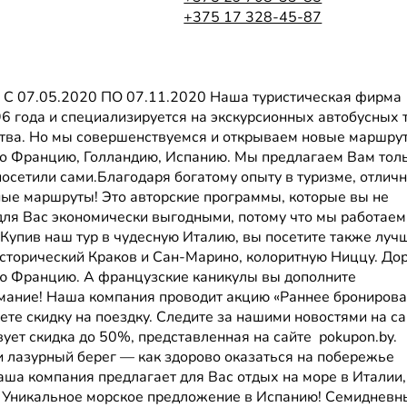
+375 17 328-45-87
7.05.2020 ПО 07.11.2020 Наша туристическая фирма
96 года и специализируется на экскурсионных автобусных 
ства. Но мы совершенствуемся и открываем новые маршру
во Францию, Голландию, Испанию. Мы предлагаем Вам тол
посетили сами.Благодаря богатому опыту в туризме, отлич
ые маршруты! Это авторские программы, которые вы не
 для Вас экономически выгодными, потому что мы работаем
упив наш тур в чудесную Италию, вы посетите также луч
сторический Краков и Сан-Марино, колоритную Ниццу. Дор
ую Францию. А французские каникулы вы дополните
мание! Наша компания проводит акцию «Раннее бронирова
ете скидку на поездку. Следите за нашими новостями на с
ствует скидка до 50%, представленная на сайте рokupon.by.
 лазурный берег — как здорово оказаться на побережье
аша компания предлагает для Вас отдых на море в Италии,
и. Уникальное морское предложение в Испанию! Семидневн