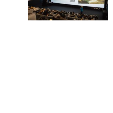
В Минске стартует фестиваль
мирового класса. Покажут
премьеры 10 фильмов об
архитектуре и урбанистике с
лекциями экспертов
05.08.2026 | Анонсы
КОНТАКТЫ
reklama@dosug.by
info@dosug.by
ИП Резько Роман Николаевич
УНП: 291573618