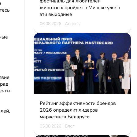
фестиваль для любителей
в
животных пройдет в Минске уже в
тесь
эти выходные
06.08.2026 | Анонсы
рные
твие
арад
мечты
Рейтинг эффективности брендов
2026 определит лидеров
лей,
маркетинга Беларуси
я
05.08.2026 | Блог