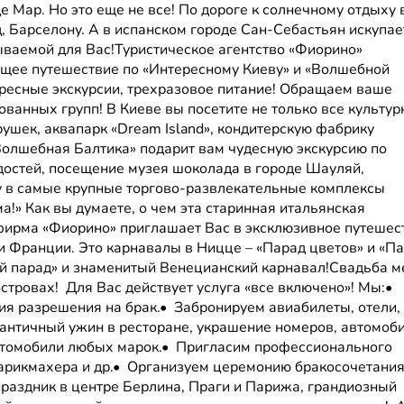
 Мар. Но это еще не все! По дороге к солнечному отдыху 
 Барселону. А в испанском городе Сан-Себастьян искупае
ываемой для Вас!Туристическое агентство «Фиорино»
ющее путешествие по «Интересному Киеву» и «Волшебной
ересные экскурсии, трехразовое питание! Обращаем ваше
ованных групп! В Киеве вы посетите не только все культу
ушек, аквапарк «Dream Island», кондитерскую фабрику
Волшебная Балтика» подарит вам чудесную экскурсию по
достей, посещение музея шоколада в городе Шауляй,
ку в самые крупные торгово-развлекательные комплексы
ма!» Как вы думаете, о чем эта старинная итальянская
 фирма «Фиорино» приглашает Вас в эксклюзивное путешес
 Франции. Это карнавалы в Ницце – «Парад цветов» и «П
ый парад» и знаменитый Венецианский карнавал!Свадьба 
стровах! Для Вас действует услуга «все включено»! Мы:•
я разрешения на брак.• Забронируем авиабилеты, отели,
мантичный ужин в ресторане, украшение номеров, автомоби
втомобили любых марок.• Пригласим профессионального
парикмахера и др.• Организуем церемонию бракосочетани
аздник в центре Берлина, Праги и Парижа, грандиозный