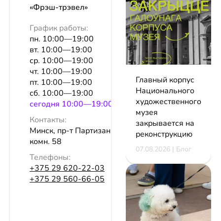
«Фрэш-трэвел»
График работы:
пн. 10:00—19:00
вт. 10:00—19:00
ср. 10:00—19:00
чт. 10:00—19:00
Главный корпус
пт. 10:00—19:00
Национального
сб. 10:00—19:00
художественного
сeгодня 10:00—19:00
музея
Контакты:
закрывается на
Минск, пр-т Партизанкий, 12а,
реконструкцию
комн. 58
07.08.2026 | Блог
Телефоны:
+375 29 620-22-03
+375 29 560-66-05