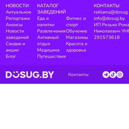
НОВОСТИ
КАТАЛОГ
КОНТАКТЫ
Актуальное
ЗАВЕДЕНИЙ
reklama@dosug.
Репортажи
Еда и
Фитнес и
info@dosug.by
Анонсы
напитки
спорт
ИП Резько Ром
Новости
Развлечения
Обучение
Николаевич УН
заведений
Активный
Магазины
291573618
Скидки и
отдых
Красота и
акции
Медицина
здоровье
Блог
Путешествия
Контакты