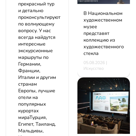
прекрасный тур
и детально
В Национальном
проконсультируют
художественном
по волнующему
музее
вопросу. У нас
представят
всегда найдутся
коллекцию из
интересные
художественного
экскурсионные
стекла
маршруты по
05.08.2026 |
Германии,
Искусство
Франции,
Италии и другим
странам
Европы, лучшие
отели на
популярных
курортах
мираТурция,
Египет, Таиланд,
Мальдивы,