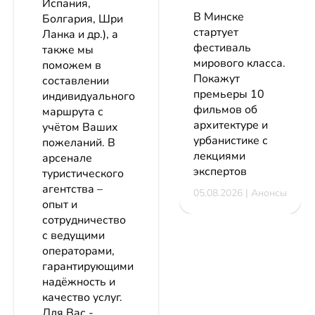
Испания,
В Минске
Болгария, Шри
стартует
Ланка и др.), а
фестиваль
также мы
мирового класса.
поможем в
Покажут
составлении
премьеры 10
индивидуального
фильмов об
маршрута с
архитектуре и
учётом Ваших
урбанистике с
пожеланий. В
лекциями
арсенале
экспертов
туристического
агентства –
05.08.2026 | Анонсы
опыт и
сотрудничество
с ведущими
операторами,
гарантирующими
надёжность и
качество услуг.
Для Вас -