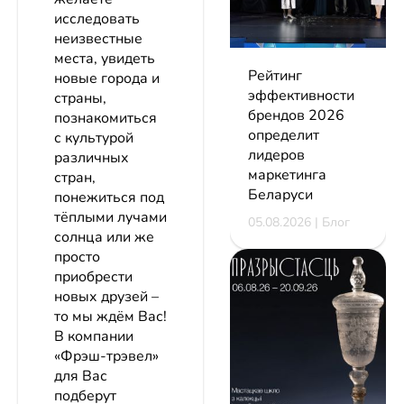
исследовать
неизвестные
места, увидеть
Рейтинг
новые города и
эффективности
страны,
брендов 2026
познакомиться
определит
с культурой
лидеров
различных
маркетинга
стран,
Беларуси
понежиться под
тёплыми лучами
05.08.2026 | Блог
солнца или же
просто
приобрести
новых друзей –
то мы ждём Вас!
В компании
«Фрэш-трэвел»
для Вас
подберут