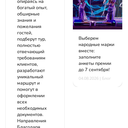
опираясь на
богатый опыт,
обширные
знания и
пожелания
гостей,
Выберем
подберут тур,
народные марки
полностью
вместе:
отвечающий
заполните
требованиям
анкеты премии
клиентов,
до 7 сентября!
разработают
уникальный
04.08.2026 | Блог
маршрут и
помогут в
оформлении
всех
необходимых
документов.
Направления
Благодаря