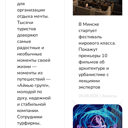
для
организации
отдыха мечты.
Тысячи
В Минске
туристов
стартует
доверяют
фестиваль
самые
мирового класса.
радостные и
Покажут
необычные
премьеры 10
моменты своей
фильмов об
жизни —
архитектуре и
моменты из
урбанистике с
путешествий —
лекциями
«Айкью групп»,
экспертов
молодой по
05.08.2026 | Анонсы
духу, надежной
и стабильной
компании.
Сотрудники
турфирмы,