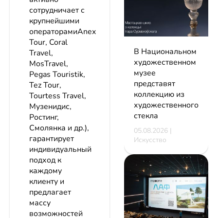
сотрудничает с
крупнейшими
операторамиAnex
Tour, Coral
В Национальном
Travel,
художественном
MosTravel,
музее
Pegas Touristik,
представят
Tez Tour,
коллекцию из
Tourtess Travel,
художественного
Музенидис,
стекла
Ростинг,
Смолянка и др.),
05.08.2026 |
гарантирует
Искусство
индивидуальный
подход к
каждому
клиенту и
предлагает
массу
возможностей