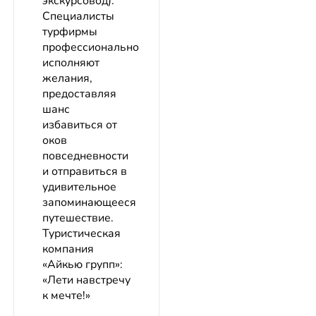
экскурсовод).
Специалисты
турфирмы
профессионально
исполняют
желания,
предоставляя
шанс
избавиться от
оков
повседневности
и отправиться в
удивительное
запоминающееся
путешествие.
Туристическая
компания
«Айкью групп»:
«Лети навстречу
к мечте!»