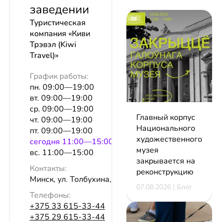
заведении
Туристическая
компания «Киви
Трэвэл (Kiwi
Travel)»
График работы:
пн. 09:00—19:00
вт. 09:00—19:00
ср. 09:00—19:00
Главный корпус
чт. 09:00—19:00
Национального
пт. 09:00—19:00
художественного
сeгодня 11:00—15:00
музея
вс. 11:00—15:00
закрывается на
Контакты:
реконструкцию
Минск, ул. Толбухина, 2, оф. 518
07.08.2026 | Блог
Телефоны:
+375 33 615-33-44
+375 29 615-33-44