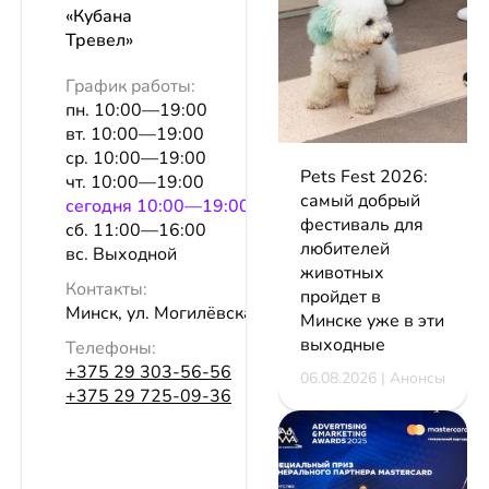
«Кубана
Тревел»
График работы:
пн. 10:00—19:00
вт. 10:00—19:00
ср. 10:00—19:00
Pets Fest 2026:
чт. 10:00—19:00
самый добрый
сeгодня 10:00—19:00
фестиваль для
сб. 11:00—16:00
любителей
вс. Выходной
животных
Контакты:
пройдет в
Минск, ул. Могилёвская, 5, пом. 15
Минске уже в эти
выходные
Телефоны:
+375 29 303-56-56
06.08.2026 | Анонсы
+375 29 725-09-36