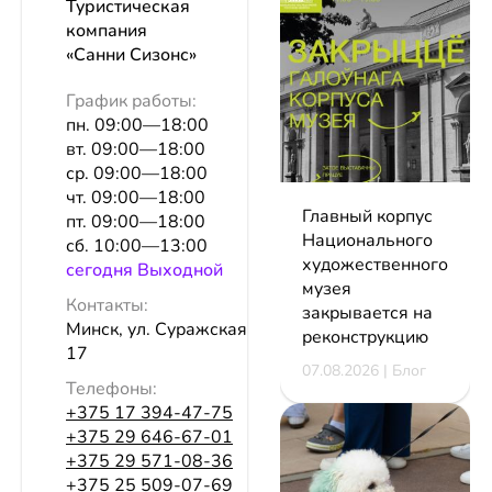
Туристическая
компания
«Санни Сизонс»
График работы:
пн. 09:00—18:00
вт. 09:00—18:00
ср. 09:00—18:00
чт. 09:00—18:00
Главный корпус
пт. 09:00—18:00
Национального
сб. 10:00—13:00
художественного
сeгодня Выходной
музея
Контакты:
закрывается на
Минск, ул. Суражская, 10, эт. 4, оф.
реконструкцию
17
07.08.2026 | Блог
Телефоны:
+375 17 394-47-75
+375 29 646-67-01
+375 29 571-08-36
+375 25 509-07-69