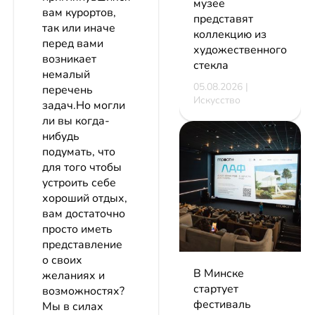
музее
вам курортов,
представят
так или иначе
коллекцию из
перед вами
художественного
возникает
стекла
немалый
05.08.2026 |
перечень
Искусство
задач.Но могли
ли вы когда-
нибудь
подумать, что
для того чтобы
устроить себе
хороший отдых,
вам достаточно
просто иметь
представление
о своих
В Минске
желаниях и
стартует
возможностях?
фестиваль
Мы в силах