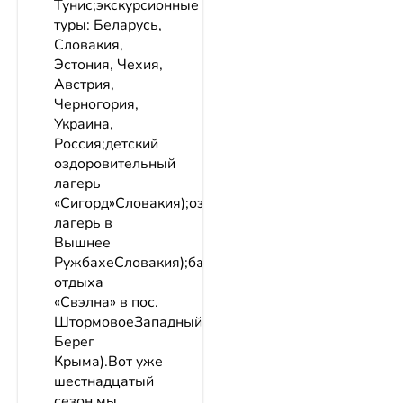
Тунис;экскурсионные
туры: Беларусь,
Словакия,
Эстония, Чехия,
Австрия,
Черногория,
Украина,
Россия;детский
оздоровительный
лагерь
«Сигорд»Словакия);оздоровительный
лагерь в
Вышнее
РужбахеСловакия);база
отдыха
«Свэлна» в пос.
ШтормовоеЗападный
Берег
Крыма).Вот уже
шестнадцатый
сезон мы