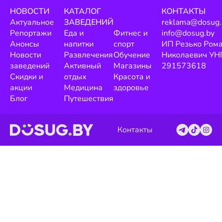
НОВОСТИ
КАТАЛОГ
КОНТАКТЫ
Актуальное
ЗАВЕДЕНИЙ
reklama@dosug.
Репортажи
Еда и
Фитнес и
info@dosug.by
Анонсы
напитки
спорт
ИП Резько Ром
Новости
Развлечения
Обучение
Николаевич УН
заведений
Активный
Магазины
291573618
Скидки и
отдых
Красота и
акции
Медицина
здоровье
Блог
Путешествия
Контакты