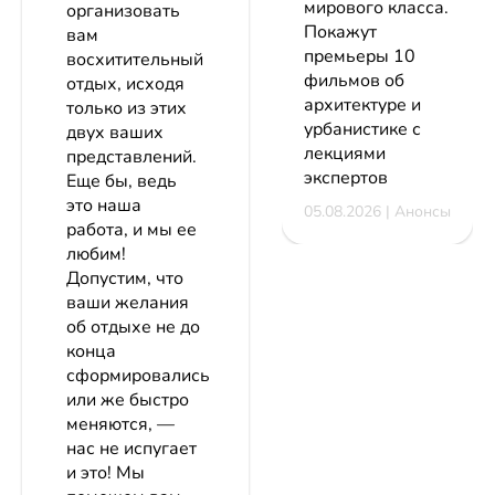
мирового класса.
организовать
Покажут
вам
премьеры 10
восхитительный
фильмов об
отдых, исходя
архитектуре и
только из этих
урбанистике с
двух ваших
лекциями
представлений.
экспертов
Еще бы, ведь
это наша
05.08.2026 | Анонсы
работа, и мы ее
любим!
Допустим, что
ваши желания
об отдыхе не до
конца
сформировались
или же быстро
меняются, ―
нас не испугает
и это! Мы