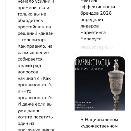
Рейтинг
немало усилий и
эффективности
времени, если
брендов 2026
только вы не
определит
обходитесь
лидеров
простейшим из
маркетинга
решений «диван
Беларуси
+ телевизор».
Как правило, на
05.08.2026 | Блог
размышление
собирается
целый ряд
вопросов,
начиная с «Как
организовать?»
и «Что
организовать?».
И даже если вы
уже давно
хотите посетить
В Национальном
один из
художественном
приглянувшихся