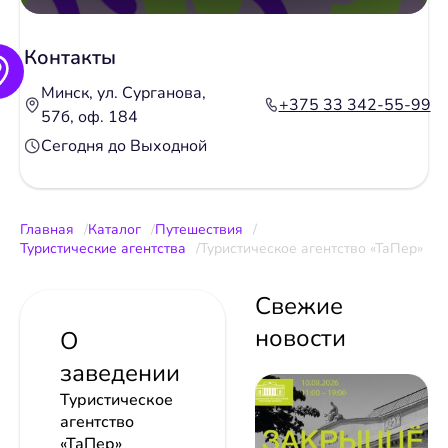
Контакты
Минск, ул. Сурганова,
+375 33 342-55-99
57б, оф. 184
Сегодня до Выходной
Главная
Каталог
Путешествия
Туристические агентства
Туристическое агентство «ТаПер»
Свежие
новости
О
заведении
Туристическое
агентство
«ТаПер»