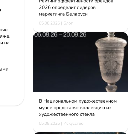
Рейтинг эффективности брендов
2026 определит лидеров
а
маркетинга Беларуси
05.08.2026 | Блог
тью
ляже.
и на
х
ными
В Национальном художественном
музее представят коллекцию из
художественного стекла
05.08.2026 | Искусство