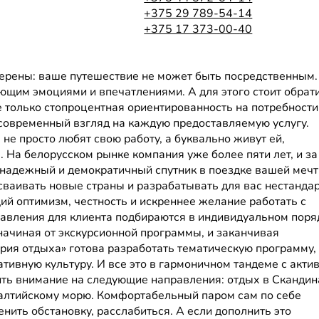
+375 29 789-54-14
+375 17 373-00-40
верены: ваше путешествие не может быть посредственным.
ющим эмоциями и впечатлениями. А для этого стоит обрат
 только стопроцентная ориентированность на потребности
 современный взгляд на каждую предоставляемую услугу.
не просто любят свою работу, а буквально живут ей,
 На белорусском рынке компания уже более пяти лет, и за
 надежный и демократичный спутник в поездке вашей мечт
сваивать новые страны и разрабатывать для вас нестанда
ий оптимизм, честность и искреннее желание работать с
ления для клиента подбираются в индивидуальном поря
начиная от экскурсионной программы, и заканчивая
рия отдыха» готова разработать тематическую программу,
тивную культуру. И все это в гармоничном тандеме с акт
ть внимание на следующие направления: отдых в Скандин
Балтийскому морю. Комфортабельный паром сам по себе
ить обстановку, расслабиться. А если дополнить это