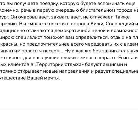
 то вы получаете поездку, которую будете вспоминать еще
Конечно, речь в первую очередь о блистательном городе н
ург. Он очаровывает, захватывает, не отпускает. Также
Карелию. Вы сможете посетить острова Кижи, Соловецкий и
традиционно отличаются демократичной ценой и возможнос
широк: специалист поможет вам определиться. отдых на п
красны, но предпочтительнее всего чередовать их с видам
сыпчатым золотым песком… Ну и как же без зажигательны
» откроет для вас лучшие пляжи земного шара: от Египта и
ых клиентов в «Территории отдыха» балуют акциями и
стоянно открывает новые направления и радует специаль
утешествие Вашей мечты.