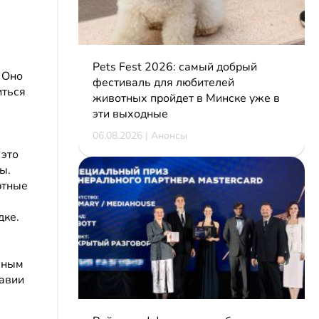
Pets Fest 2026: самый добрый
 Оно
фестиваль для любителей
иться
животных пройдет в Минске уже в
эти выходные
06.08.2026 | Анонсы
 это
ы.
ртные
дке.
ивным
авии