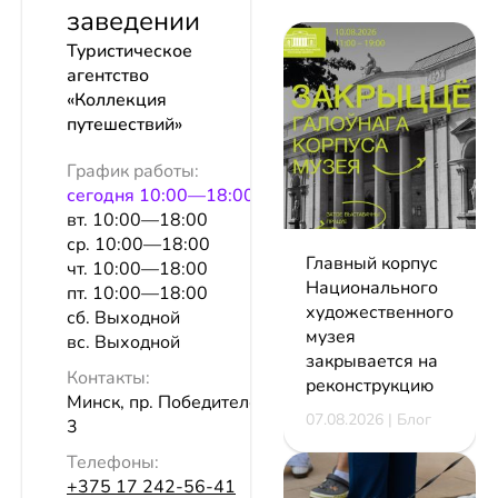
заведении
Туристическое
агентство
«Коллекция
путешествий»
График работы:
сeгодня 10:00—18:00
вт. 10:00—18:00
ср. 10:00—18:00
Главный корпус
чт. 10:00—18:00
Национального
пт. 10:00—18:00
художественного
сб. Выходной
музея
вс. Выходной
закрывается на
Контакты:
реконструкцию
Минск, пр. Победителей, 101, пом.
07.08.2026 | Блог
3
Телефоны:
+375 17 242-56-41