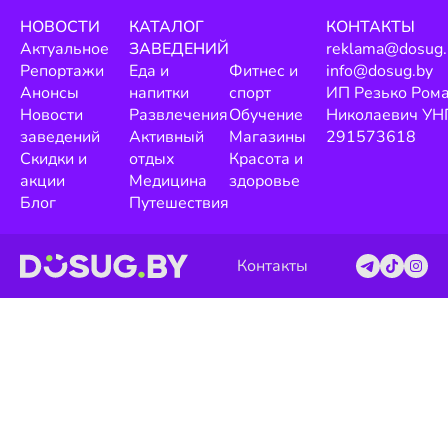
НОВОСТИ
КАТАЛОГ
КОНТАКТЫ
Актуальное
ЗАВЕДЕНИЙ
reklama@dosug.
Репортажи
Еда и
Фитнес и
info@dosug.by
Анонсы
напитки
спорт
ИП Резько Ром
Новости
Развлечения
Обучение
Николаевич УН
заведений
Активный
Магазины
291573618
Скидки и
отдых
Красота и
акции
Медицина
здоровье
Блог
Путешествия
Контакты