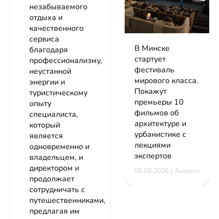
незабываемого
отдыха и
качественного
сервиса
В Минске
благодаря
стартует
профессионализму,
фестиваль
неустанной
мирового класса.
энергии и
Покажут
туристическому
премьеры 10
опыту
фильмов об
специалиста,
архитектуре и
который
урбанистике с
является
лекциями
одновременно и
экспертов
владельцем, и
директором и
05.08.2026 | Анонсы
продолжает
сотрудничать с
путешественниками,
предлагая им