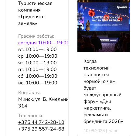
Туристическая
компания
«Тридевять
земель»
График работы:
сeгодня 10:00—19:00
вт. 10:00—19:00
ср. 10:00—19:00
Когда
чт. 10:00—19:00
технологии
пт. 10:00—19:00
становятся
сб. 10:00—19:00
нормой: о чем
вс. 10:00—19:00
будет
Контакты:
международный
Минск, ул. Б. Хмельницкого, 7, оф.
форум «Дни
314
маркетинга,
рекламы и
Телефоны:
брендинга 2026»
+375 44 742-28-10
+375 29 557-24-68
10.08.2026 | Блог