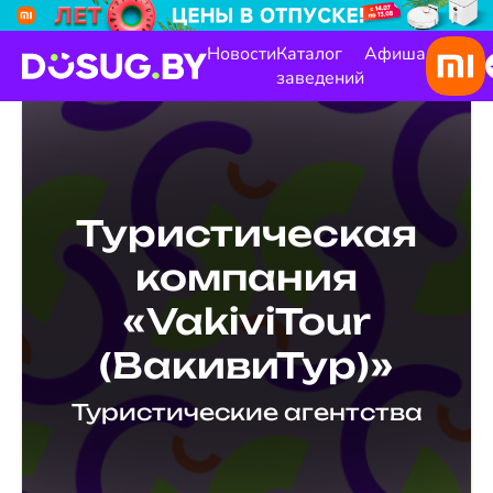
Новости
Каталог
Афиша
заведений
Туристическая
компания
«VakiviTour
(ВакивиТур)»
Туристические агентства