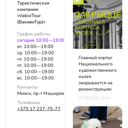
Туристическая
компания
«VakiviTour
(ВакивиТур)»
График работы:
сeгодня 10:00—19:00
вт. 10:00—19:00
ср. 10:00—19:00
Главный корпус
чт. 10:00—19:00
Национального
пт. 10:00—19:00
художественного
сб. 10:00—19:00
музея
вс. 10:00—19:00
закрывается на
Контакты:
реконструкцию
Минск, пр-т Машерова, 25, оф. 105
07.08.2026 | Блог
Телефоны:
+375 17 237-75-77