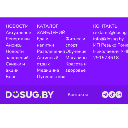
НОВОСТИ
КАТАЛОГ
КОНТАКТЫ
Актуальное
ЗАВЕДЕНИЙ
reklama@dosug.
Репортажи
Еда и
Фитнес и
info@dosug.by
Анонсы
напитки
спорт
ИП Резько Ром
Новости
Развлечения
Обучение
Николаевич УН
заведений
Активный
Магазины
291573618
Скидки и
отдых
Красота и
акции
Медицина
здоровье
Блог
Путешествия
Контакты