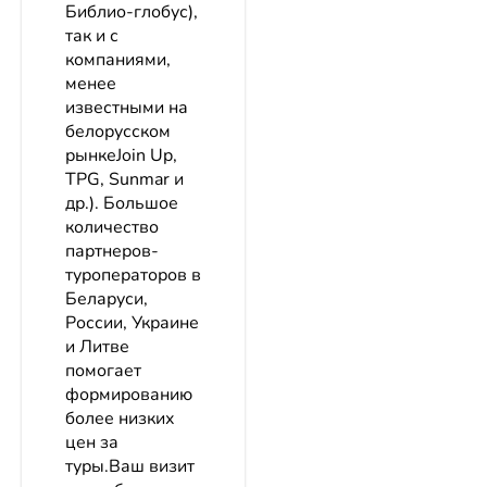
Библио-глобус),
так и с
компаниями,
менее
известными на
белорусском
рынкеJoin Up,
TPG, Sunmar и
др.). Большое
количество
партнеров-
туроператоров в
Беларуси,
России, Украине
и Литве
помогает
формированию
более низких
цен за
туры.Ваш визит