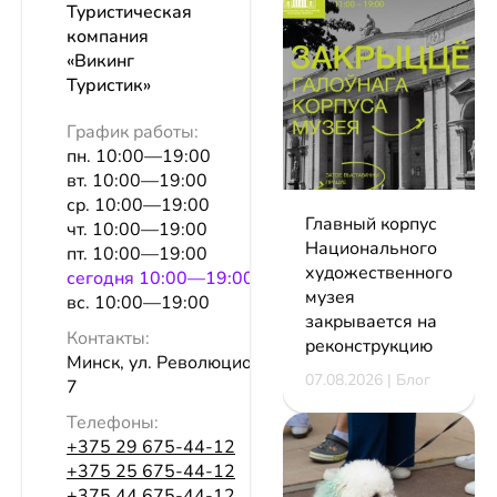
Туристическая
компания
«Викинг
Туристик»
График работы:
пн. 10:00—19:00
вт. 10:00—19:00
ср. 10:00—19:00
Главный корпус
чт. 10:00—19:00
Национального
пт. 10:00—19:00
художественного
сeгодня 10:00—19:00
музея
вс. 10:00—19:00
закрывается на
Контакты:
реконструкцию
Минск, ул. Революционная, 17, оф.
07.08.2026 | Блог
7
Телефоны:
+375 29 675-44-12
+375 25 675-44-12
+375 44 675-44-12