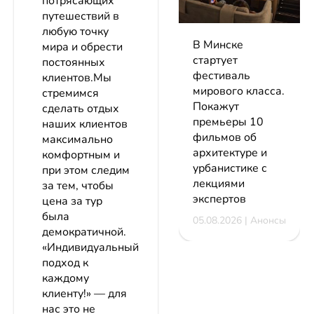
потрясающих
путешествий в
любую точку
В Минске
мира и обрести
стартует
постоянных
фестиваль
клиентов.Мы
мирового класса.
стремимся
Покажут
сделать отдых
премьеры 10
наших клиентов
фильмов об
максимально
архитектуре и
комфортным и
урбанистике с
при этом следим
лекциями
за тем, чтобы
экспертов
цена за тур
была
05.08.2026 | Анонсы
демократичной.
«Индивидуальный
подход к
каждому
клиенту!» — для
нас это не