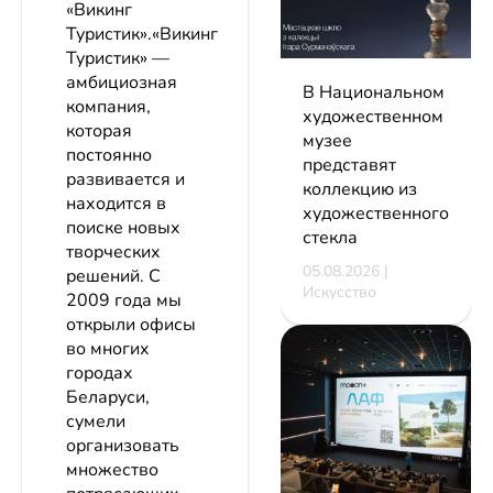
«Викинг
Туристик».«Викинг
Туристик» —
амбициозная
В Национальном
компания,
художественном
которая
музее
постоянно
представят
развивается и
коллекцию из
находится в
художественного
поиске новых
стекла
творческих
05.08.2026 |
решений. С
Искусство
2009 года мы
открыли офисы
во многих
городах
Беларуси,
сумели
организовать
множество