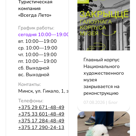
Туристическая
компания
«Всегда Лето»
График работы:
сeгодня 10:00—19:00
вт. 10:00—19:00
ср. 10:00—19:00
чт. 10:00—19:00
Главный корпус
пт. 10:00—19:00
Национального
сб. Выходной
художественного
вс. Выходной
музея
Контакты:
закрывается на
Минск, ул. Гикало, 1, эт. 3, оф. 5
реконструкцию
Телефоны:
07.08.2026 | Блог
+375 29 671-48-49
+375 33 601-48-49
+375 17 284-48-49
+375 17 290-24-13