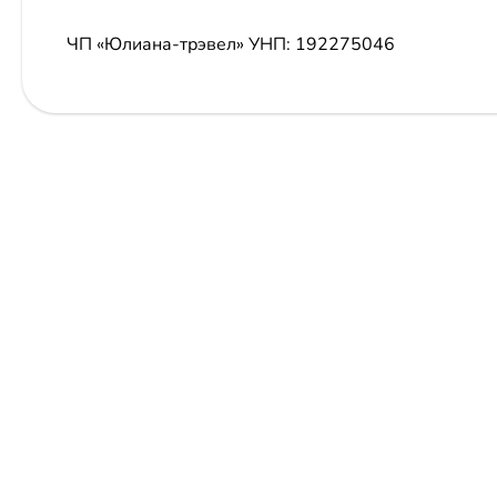
ЧП «Юлиана-трэвел»
УНП: 192275046