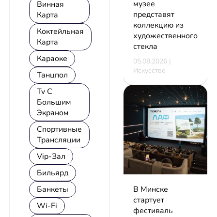
музее
Винная
представят
Карта
коллекцию из
Коктейльная
художественного
Карта
стекла
Караоке
05.08.2026 |
Искусство
Танцпол
Tv С
Большим
Экраном
Спортивные
Трансляции
Vip-Зал
Бильярд
Банкеты
В Минске
стартует
Wi-Fi
фестиваль