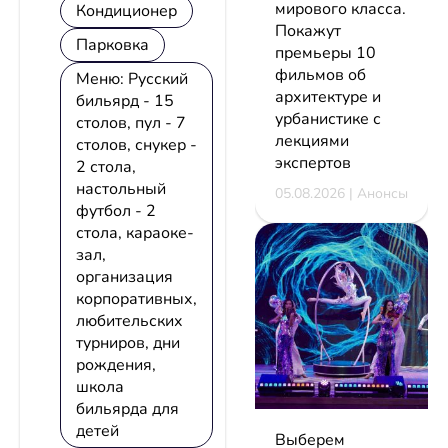
мирового класса.
Кондиционер
Покажут
Парковка
премьеры 10
фильмов об
Меню: Русский
архитектуре и
бильярд - 15
урбанистике с
столов, пул - 7
лекциями
столов, снукер -
экспертов
2 стола,
настольный
05.08.2026 | Анонсы
футбол - 2
стола, караоке-
зал,
организация
корпоративных,
любительских
турниров, дни
рождения,
школа
бильярда для
детей
Выберем