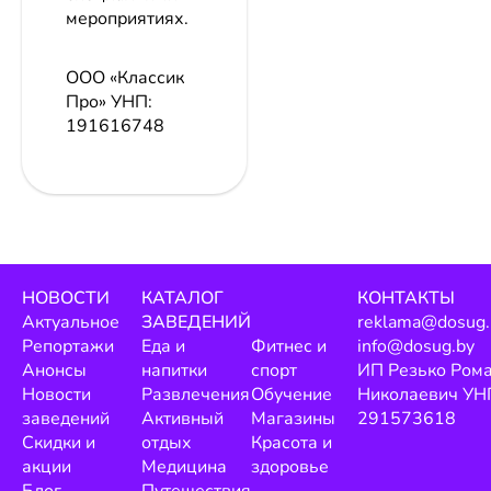
мероприятиях.
ООО «Классик
Про»
УНП:
191616748
НОВОСТИ
КАТАЛОГ
КОНТАКТЫ
Актуальное
ЗАВЕДЕНИЙ
reklama@dosug.
Репортажи
Еда и
Фитнес и
info@dosug.by
Анонсы
напитки
спорт
ИП Резько Ром
Новости
Развлечения
Обучение
Николаевич УН
заведений
Активный
Магазины
291573618
Скидки и
отдых
Красота и
акции
Медицина
здоровье