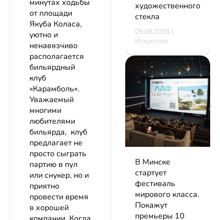
минутах ходьбы
художественного
от площади
стекла
Якуба Коласа,
05.08.2026 |
уютно и
Искусство
ненавязчиво
располагается
бильярдный
клуб
«Карамболь».
Уважаемый
многими
любителями
бильярда, клуб
предлагает не
просто сыграть
В Минске
партию в пул
стартует
или снукер, но и
фестиваль
приятно
мирового класса.
провести время
Покажут
в хорошей
премьеры 10
компании. Когда