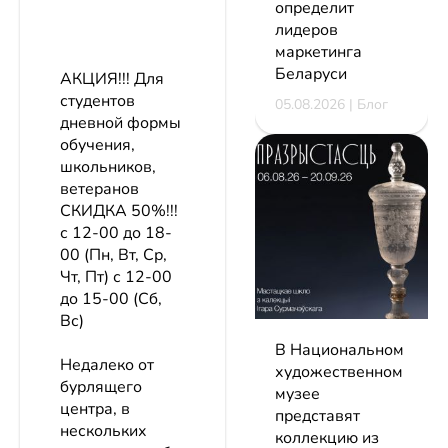
определит
лидеров
маркетинга
Беларуси
АКЦИЯ!!! Для
студентов
05.08.2026 | Блог
дневной формы
обучения,
школьников,
ветеранов
СКИДКА 50%!!!
с 12-00 до 18-
00 (Пн, Вт, Ср,
Чт, Пт) с 12-00
до 15-00 (Сб,
Вс)
В Национальном
Недалеко от
художественном
бурлящего
музее
центра, в
представят
нескольких
коллекцию из