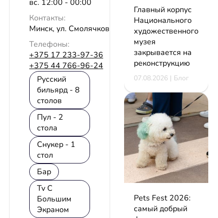
вс. 12:00 - 00:00
Главный корпус
Контакты:
Национального
Минск, ул. Смолячкова, 9
художественного
музея
Телефоны:
закрывается на
+375 17 233-97-36
реконструкцию
+375 44 766-96-24
07.08.2026 | Блог
Русский
бильярд - 8
столов
Пул - 2
стола
Снукер - 1
стол
Бар
Tv С
Pets Fest 2026:
Большим
самый добрый
Экраном