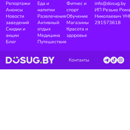
Репортажи
Еда и
Фитнес и
info@dosug.by
Анонсы
напитки
спорт
ИП Резько Ром
Новости
Развлечения
Обучение
Николаевич УН
заведений
Активный
Магазины
291573618
Скидки и
отдых
Красота и
акции
Медицина
здоровье
Блог
Путешествия
Контакты