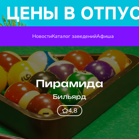
Новости
Каталог заведений
Афиша
Пирамида
Бильярд
4,8