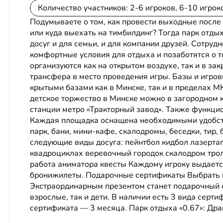
Количество участников: 2-6 игроков, 6-10 игрок
Подумываете о том, как провести выходные после
или куда выехать на тимбилдинг? Тогда парк отдых
досуг и для семьи, и для компании друзей. Сотру
комфортные условия для отдыха и позаботятся о 
организуются как на открытом воздухе, так и в за
трансфера в место проведения игры. Базы и игро
крытыми базами как в Минске, так и в пределах М
детское торжество в Минске можно в загородном к
станции метро «Тракторный завод». Также функци
Каждая площадка оснащена необходимыми удобст
парк, бани, мини-кафе, скалодромы, беседки, тир, 
следующие виды досуга: пейнтбол кидбол лазертаг
квадроциклах веревочный городок скалодром тро
работа аниматора квесты Каждому игроку выдаетс
бронижилеты. Подарочные сертификаты Выбрать 
Экстраординарным презентом станет подарочный се
взрослые, так и дети. В наличии есть 3 вида серт
сертификата — 3 месяца. Парк отдыха «0.67»: Дра