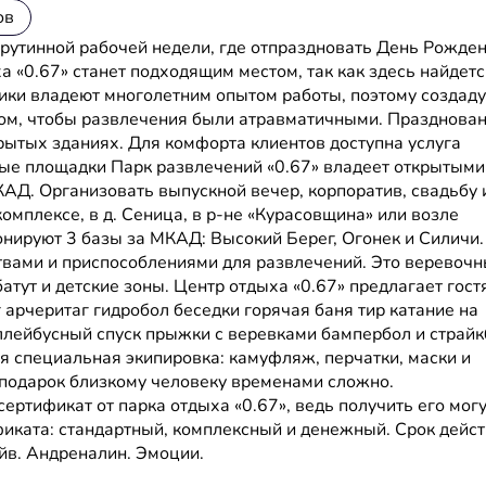
ов
 рутинной рабочей недели, где отпраздновать День Рожде
а «0.67» станет подходящим местом, так как здесь найдетс
дники владеют многолетним опытом работы, поэтому создаду
том, чтобы развлечения были атравматичными. Празднова
крытых зданиях. Для комфорта клиентов доступна услуга
вые площадки Парк развлечений «0.67» владеет открытыми
КАД. Организовать выпускной вечер, корпоратив, свадьбу 
омплексе, в д. Сеница, в р-не «Курасовщина» или возле
онируют 3 базы за МКАД: Высокий Берег, Огонек и Силичи.
вами и приспособлениями для развлечений. Это веревоч
батут и детские зоны. Центр отдыха «0.67» предлагает гост
 арчеритаг гидробол беседки горячая баня тир катание на
ллейбусный спуск прыжки с веревками бампербол и страйк
я специальная экипировка: камуфляж, перчатки, маски и
подарок близкому человеку временами сложно.
ртификат от парка отдыха «0.67», ведь получить его могу
ификата: стандартный, комплексный и денежный. Срок дейс
йв. Андреналин. Эмоции.