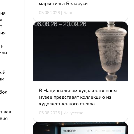
маркетинга Беларуси
ния
05.08.2026 | Блог
я
т
ния
 и
или
ный
ям
В Национальном художественном
бол
музее представят коллекцию из
художественного стекла
т как
05.08.2026 | Искусство
твия