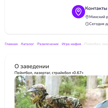
Контакты
Минский р
Сегодня д
Главная
Каталог
Развлечения
Игра мафия
Пейнтбол, лазе
О заведении
Пейнтбол, лазертаг, страйкбол «0.67»