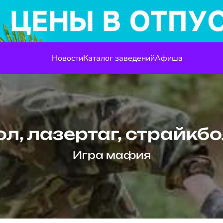
Новости
Каталог заведений
Афиша
л, лазертаг, страйкбо
Игра мафия