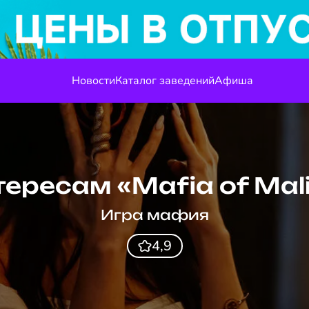
Новости
Каталог заведений
Афиша
тересам «Mafia of Mal
Игра мафия
4,9