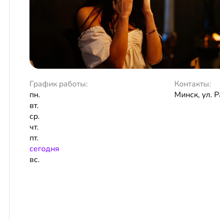
График работы:
Контакты:
пн.
Минск, ул. 
вт.
ср.
чт.
пт.
сeгодня
вс.