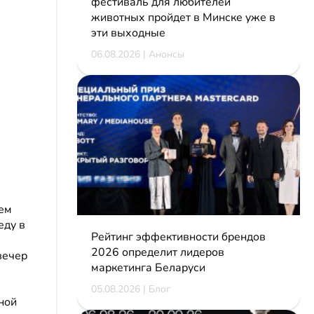
фестиваль для любителей
животных пройдет в Минске уже в
эти выходные
06.08.2026 | Анонсы
щем
еду в
Рейтинг эффективности брендов
2026 определит лидеров
вечер
маркетинга Беларуси
ь
05.08.2026 | Блог
ной