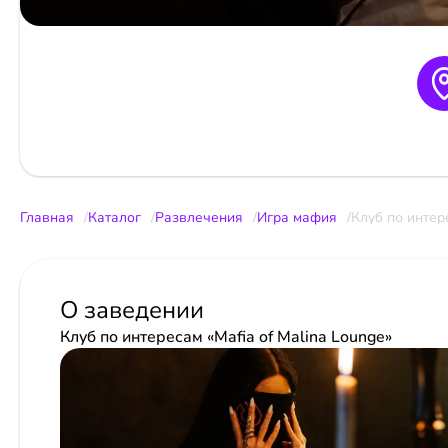
Главная
Каталог
Развлечения
Игра мафия
Клуб по интере
О заведении
Клуб по интересам «Mafia of Malina Lounge»