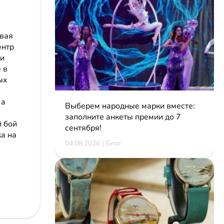
овая
ентр
ми
 в
ых
 а
Выберем народные марки вместе:
заполните анкеты премии до 7
 бой
сентября!
а на
04.08.2026 | Блог