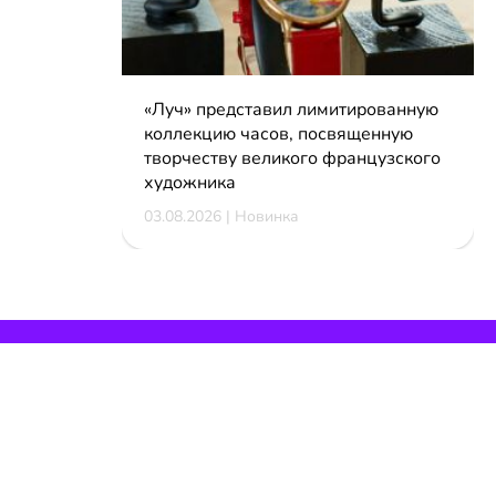
«Луч» представил лимитированную
коллекцию часов, посвященную
творчеству великого французского
художника
03.08.2026 | Новинка
КОНТАКТЫ
reklama@dosug.by
info@dosug.by
ИП Резько Роман Николаевич
УНП: 291573618