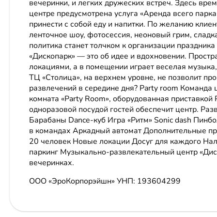
вечеринки, и легких дружеских встреч. Здесь вр
центре предусмотрена услуга «Аренда всего парка
принести с собой еду и напитки. По желанию клие
ленточное шоу, фотосессия, неоновый грим, сладк
политика станет толчком к организации праздника
«Дископарк» — это об идее и вдохновении. Прост
локациями, а в помещении играет веселая музыка
ТЦ «Столица», на верхнем уровне, не позволит пр
развлечений в середине дня? Party room Команда 
комната «Party Room», оборудованная приставкой P
одноразовой посудой гостей обеспечит центр. Ра
Барабаны Dance-куб Игра «Ритм» Sonic dash Пин
в командах Аркадный автомат Дополнительные пр
20 человек Новые локации Досуг для каждого На
паркинг Музыкально-развлекательный центр «Дис
вечеринках.
ООО «ЭроКорпорэйшн»
УНП: 193604299