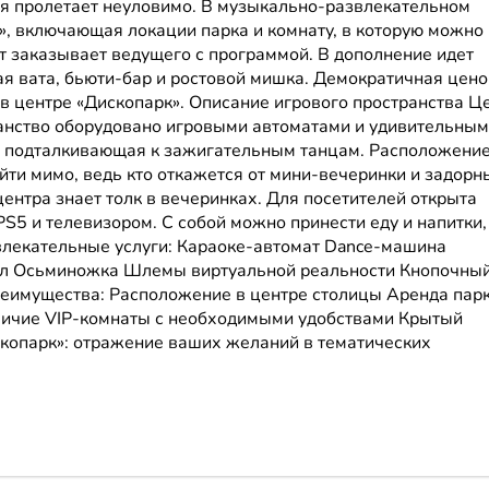
емя пролетает неуловимо. В музыкально-развлекательном
», включающая локации парка и комнату, в которую можно
нт заказывает ведущего с программой. В дополнение идет
ая вата, бьюти-бар и ростовой мишка. Демократичная цен
 в центре «Дископарк». Описание игрового пространства Ц
ранство оборудовано игровыми автоматами и удивительны
, подталкивающая к зажигательным танцам. Расположение
ойти мимо, ведь кто откажется от мини-вечеринки и задорн
центра знает толк в вечеринках. Для посетителей открыта
S5 и телевизором. С собой можно принести еду и напитки,
звлекательные услуги: Караоке-автомат Dance-машина
бол Осьминожка Шлемы виртуальной реальности Кнопочный
еимущества: Расположение в центре столицы Аренда парк
личие VIP-комнаты с необходимыми удобствами Крытый
копарк»: отражение ваших желаний в тематических