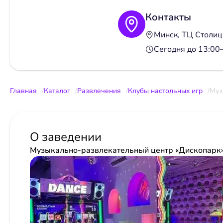
Контакты
Минск, ТЦ Столица
Сегодня до 13:0
Главная
Каталог
Развлечения
Клубы настольных игр
Муз
О заведении
Музыкально-развлекательный центр «Дископарк