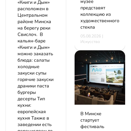
музее
«Книги и Дым»
представят
расположен в
коллекцию из
Центральном
художественного
районе Минска
стекла
на берегу реки
Свислоч. В
05.08.2026 |
кальян-баре
Искусство
«Книги и Дым»
можно заказать
блюда: салаты
холодные
закуски супы
горячие закуски
драники паста
бургеры
десерты Тип
кухни:
европейская
В Минске
кухня Также в
стартует
заведении есть
фестиваль