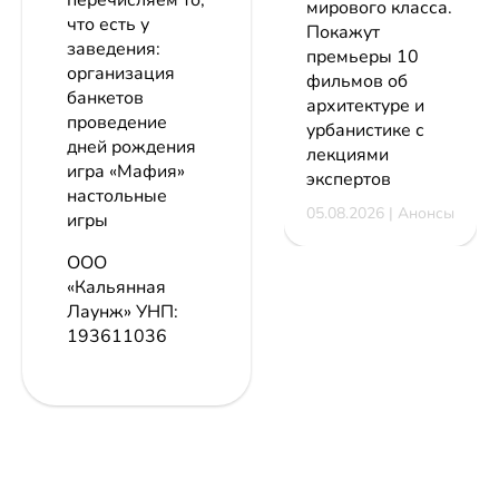
перечисляем то,
мирового класса.
что есть у
Покажут
заведения:
премьеры 10
организация
фильмов об
банкетов
архитектуре и
проведение
урбанистике с
дней рождения
лекциями
игра «Мафия»
экспертов
настольные
05.08.2026 | Анонсы
игры
ООО
«Кальянная
Лаунж»
УНП:
193611036