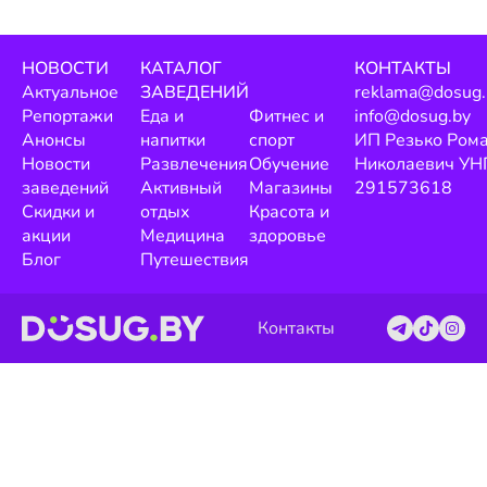
НОВОСТИ
КАТАЛОГ
КОНТАКТЫ
Актуальное
ЗАВЕДЕНИЙ
reklama@dosug.
Репортажи
Еда и
Фитнес и
info@dosug.by
Анонсы
напитки
спорт
ИП Резько Ром
Новости
Развлечения
Обучение
Николаевич УН
заведений
Активный
Магазины
291573618
Скидки и
отдых
Красота и
акции
Медицина
здоровье
Блог
Путешествия
Контакты