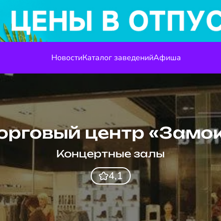
Новости
Каталог заведений
Афиша
орговый центр «Замо
Концертные залы
4,1