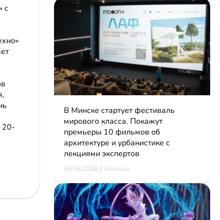
» с
ехно»
ает
ов
я,
нь
В Минске стартует фестиваль
мирового класса. Покажут
 20-
премьеры 10 фильмов об
з
архитектуре и урбанистике с
лекциями экспертов
05.08.2026 | Анонсы