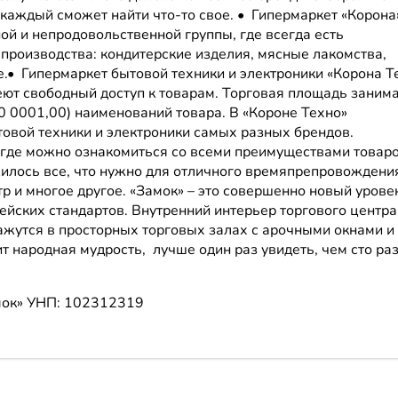
 каждый сможет найти что-то свое. • Гипермаркет «Корона
й и непродовольственной группы, где всегда есть
производства: кондитерские изделия, мясные лакомства,
е.• Гипермаркет бытовой техники и электроники «Корона Т
ют свободный доступ к товарам. Торговая площадь заним
0 0001,00) наименований товара. В «Короне Техно»
товой техники и электроники самых разных брендов.
 где можно ознакомиться со всеми преимуществами товар
илось все, что нужно для отличного времяпрепровождени
тр и многое другое. «Замок» – это совершенно новый урове
ейских стандартов. Внутренний интерьер торгового центра
ажутся в просторных торговых залах с арочными окнами и
т народная мудрость, лучше один раз увидеть, чем сто ра
мок»
УНП: 102312319