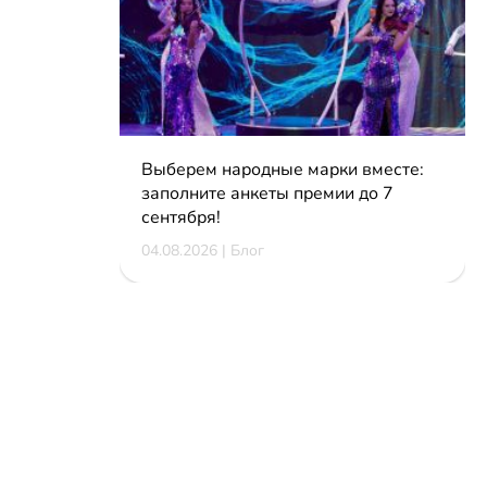
Выберем народные марки вместе:
заполните анкеты премии до 7
сентября!
04.08.2026 | Блог
КОНТАКТЫ
reklama@dosug.by
info@dosug.by
ИП Резько Роман Николаевич
УНП: 291573618