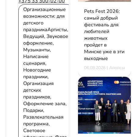
+375 33 300-02-00
Организационные
Pets Fest 2026:
возможности: для
самый добрый
детского
фестиваль для
праздникаАртисты,
любителей
Ведущий, Звуковое
животных
оформление,
пройдет в
Музыканты,
Минске уже в эти
Написание
выходные
сценария,
06.08.2026 | Анонсы
Новогодние
праздники,
Организация
детских
праздников,
Оформление зала,
Подарки,
Развлекательная
программа,
Световое