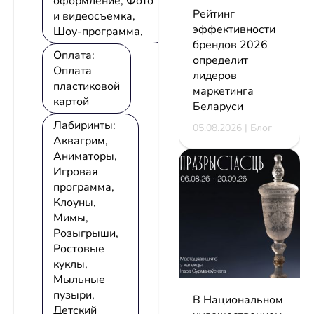
оформление, Фото
Рейтинг
и видеосъемка,
эффективности
Шоу-программа,
брендов 2026
Оплата:
определит
Оплата
лидеров
пластиковой
маркетинга
картой
Беларуси
Лабиринты:
05.08.2026 | Блог
Аквагрим,
Аниматоры,
Игровая
программа,
Клоуны,
Мимы,
Розыгрыши,
Ростовые
куклы,
Мыльные
пузыри,
В Национальном
Детский