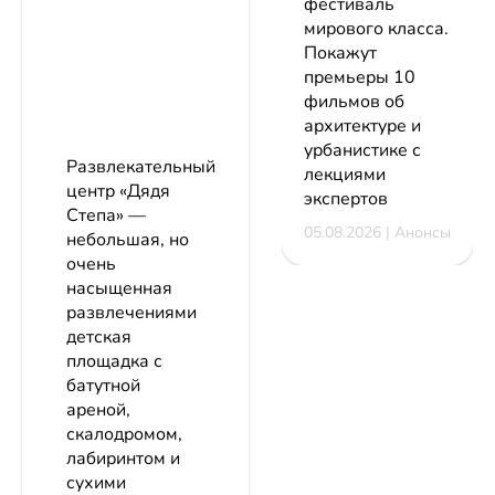
фестиваль
мирового класса.
Покажут
премьеры 10
фильмов об
архитектуре и
урбанистике с
Развлекательный
лекциями
центр «Дядя
экспертов
Степа» —
05.08.2026 | Анонсы
небольшая, но
очень
насыщенная
развлечениями
детская
площадка с
батутной
ареной,
скалодромом,
лабиринтом и
сухими