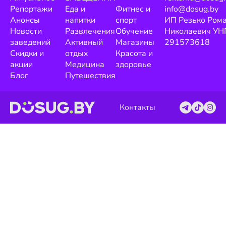
Репортажи
Еда и
Фитнес и
info@dosug.by
Анонсы
напитки
спорт
ИП Резько Ром
Новости
Развлечения
Обучение
Николаевич УН
заведений
Активный
Магазины
291573618
Скидки и
отдых
Красота и
акции
Медицина
здоровье
Блог
Путешествия
Контакты