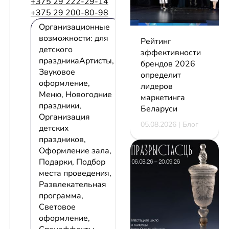
+375 29 222-29-14
+375 29 200-80-98
Организационные
возможности: для
Рейтинг
детского
эффективности
праздникаАртисты,
брендов 2026
Звуковое
определит
оформление,
лидеров
Меню, Новогодние
маркетинга
праздники,
Беларуси
Организация
05.08.2026 | Блог
детских
праздников,
Оформление зала,
Подарки, Подбор
места проведения,
Развлекательная
программа,
Световое
оформление,