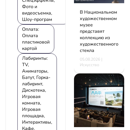
Спецэффекты,
Фото и
В Национальном
видеосъемка,
художественном
Шоу-програм
музее
Оплата:
представят
Оплата
коллекцию из
пластиковой
художественного
картой
стекла
Лабиринты:
05.08.2026 |
TV,
Искусство
Аниматоры,
Батут, Горка-
лабиринт,
Дискотека,
Игровая
комната,
Игровая
площадка,
Интерактивы,
Кафе,