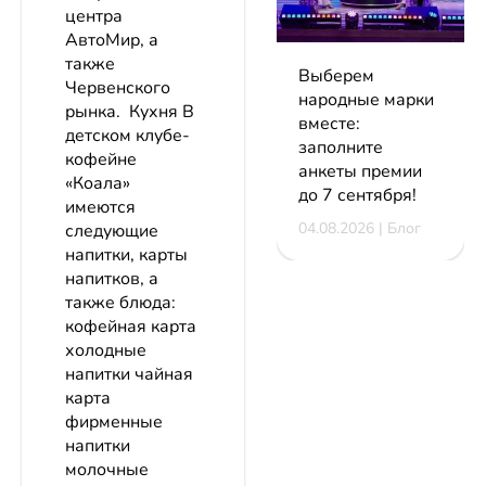
центра
АвтоМир, а
также
Выберем
Червенского
народные марки
рынка. Кухня В
вместе:
детском клубе-
заполните
кофейне
анкеты премии
«Коала»
до 7 сентября!
имеются
04.08.2026 | Блог
следующие
напитки, карты
напитков, а
также блюда:
кофейная карта
холодные
напитки чайная
карта
фирменные
напитки
молочные