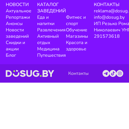
НОВОСТИ
КАТАЛОГ
КОНТАКТЫ
Актуальное
ЗАВЕДЕНИЙ
reklama@dosug.
Репортажи
Еда и
Фитнес и
info@dosug.by
Анонсы
напитки
спорт
ИП Резько Ром
Новости
Развлечения
Обучение
Николаевич УН
заведений
Активный
Магазины
291573618
Скидки и
отдых
Красота и
акции
Медицина
здоровье
Блог
Путешествия
Контакты