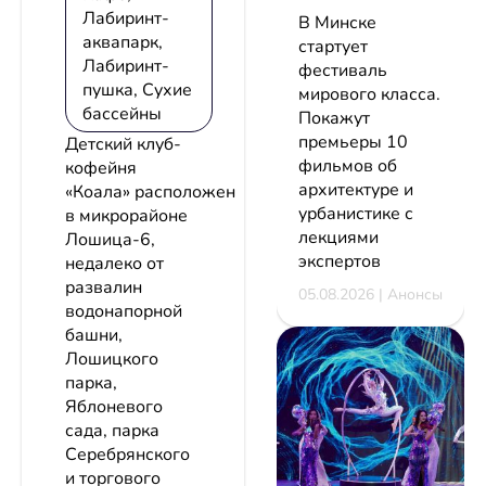
Лабиринт-
В Минске
аквапарк,
стартует
Лабиринт-
фестиваль
пушка, Сухие
мирового класса.
бассейны
Покажут
премьеры 10
Детский клуб-
фильмов об
кофейня
архитектуре и
«Коала» расположен
урбанистике с
в микрорайоне
лекциями
Лошица-6,
экспертов
недалеко от
развалин
05.08.2026 | Анонсы
водонапорной
башни,
Лошицкого
парка,
Яблоневого
сада, парка
Серебрянского
и торгового