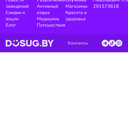
Новости
Развлечения
Обучение
Николаевич УН
заведений
Активный
Магазины
291573618
Скидки и
отдых
Красота и
акции
Медицина
здоровье
Блог
Путешествия
Контакты