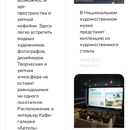
возможности
арт-
В Национальном
пространства и
художественном
уютной
музее
кофейни. Здесь
представят
легко встретить
коллекцию из
модных
художественного
художников,
стекла
фотографов,
дизайнеров.
05.08.2026 |
Творческая и
Искусство
уютная
атмосфера не
оставит
равнодушным
ни одного
посетителя.
Расположение и
интерьер Кафе-
галерея
«Артель»