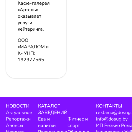
Кафе-галерея
«Артель»
оказывает
услуги
кейтеринга.
ООО
«МАРАДОМ и
К»
УНП:
192977565
НОВОСТИ
КАТАЛОГ
КОНТАКТЫ
Актуальное
ЗАВЕДЕНИЙ
reklama@dosug.
Репортажи
Еда и
Фитнес и
info@dosug.by
Анонсы
напитки
спорт
ИП Резько Ром