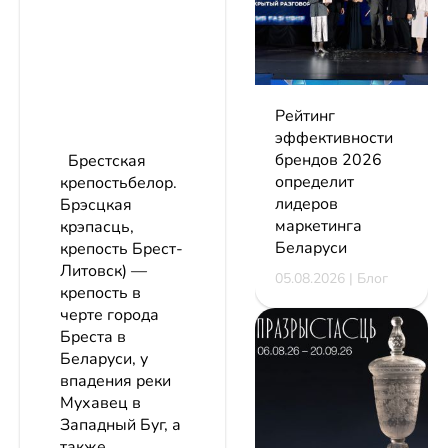
Рейтинг
эффективности
брендов 2026
Брестская
определит
крепостьбелор.
лидеров
Брэсцкая
маркетинга
крэпасць,
Беларуси
крепость Брест-
Литовск) —
05.08.2026 | Блог
крепость в
черте города
Бреста в
Беларуси, у
впадения реки
Мухавец в
Западный Буг, а
также