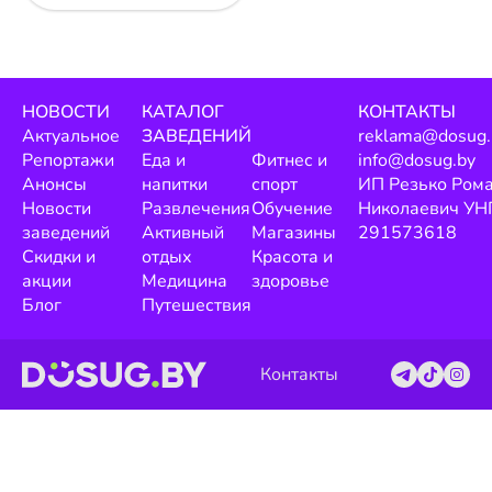
НОВОСТИ
КАТАЛОГ
КОНТАКТЫ
Актуальное
ЗАВЕДЕНИЙ
reklama@dosug.
Репортажи
Еда и
Фитнес и
info@dosug.by
Анонсы
напитки
спорт
ИП Резько Ром
Новости
Развлечения
Обучение
Николаевич УН
заведений
Активный
Магазины
291573618
Скидки и
отдых
Красота и
акции
Медицина
здоровье
Блог
Путешествия
Контакты