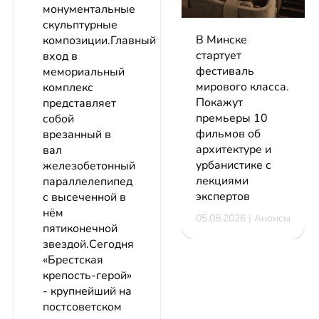
монументальные
скульптурные
В Минске
композиции.Главный
стартует
вход в
фестиваль
мемориальный
мирового класса.
комплекс
Покажут
представляет
премьеры 10
собой
фильмов об
врезанный в
архитектуре и
вал
урбанистике с
железобетонный
лекциями
параллелепипед
экспертов
с высеченной в
нём
05.08.2026 | Анонсы
пятиконечной
звездой.Сегодня
«Брестская
крепость-герой»
- крупнейший на
постсоветском