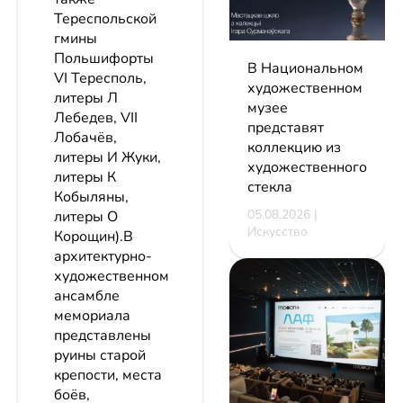
Тереспольской
гмины
Польшифорты
В Национальном
VI Тересполь,
художественном
литеры Л
музее
Лебедев, VII
представят
Лобачёв,
коллекцию из
литеры И Жуки,
художественного
литеры К
стекла
Кобыляны,
05.08.2026 |
литеры О
Искусство
Корощин).В
архитектурно-
художественном
ансамбле
мемориала
представлены
руины старой
крепости, места
боёв,