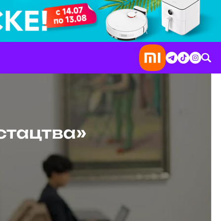
стацтва»