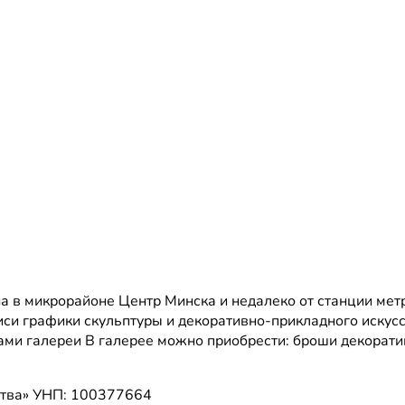
 в микрорайоне Центр Минска и недалеко от станции мет
си графики скульптуры и декоративно-прикладного искусс
ами галереи В галерее можно приобрести: броши декорат
цтва»
УНП: 100377664