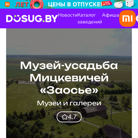
Новости
Каталог
Афиша
заведений
Музей-усадьба
Мицкевичей
«Заосье»
Музеи и галереи
4,7