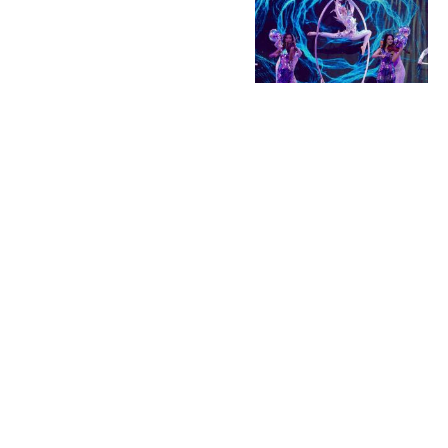
Выберем
народные марки
вместе:
заполните
анкеты премии
до 7 сентября!
04.08.2026 | Блог
НОВОСТИ
КАТАЛОГ
КОНТАКТЫ