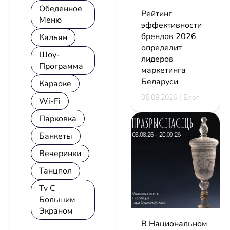
Обеденное
Рейтинг
Меню
эффективности
брендов 2026
Кальян
определит
Шоу-
лидеров
Программа
маркетинга
Беларуси
Караоке
05.08.2026 | Блог
Wi-Fi
Парковка
Банкеты
Вечеринки
Танцпол
Tv С
Большим
Экраном
В Национальном