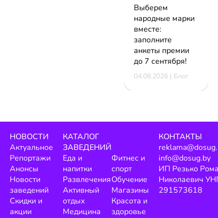
Выберем
народные марки
вместе:
заполните
анкеты премии
до 7 сентября!
04.08.2026 | Блог
НОВОСТИ
КАТАЛОГ
КОНТАКТЫ
Актуальное
ЗАВЕДЕНИЙ
reklama@dosug.
Репортажи
Еда и
Фитнес и
info@dosug.by
Анонсы
напитки
спорт
ИП Резько Ром
Новости
Развлечения
Обучение
Николаевич УН
заведений
Активный
Магазины
291573618
Скидки и
отдых
Красота и
акции
Медицина
здоровье