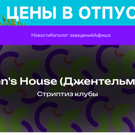
Новости
Каталог заведений
Афиша
n's House (Джентельм
Стриптиз клубы