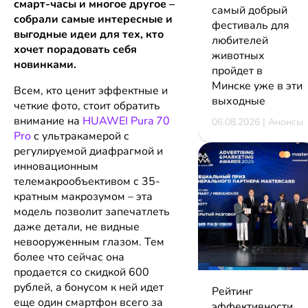
смарт-часы и многое другое –
самый добрый
собрали самые интересные и
фестиваль для
выгодные идеи для тех, кто
любителей
хочет порадовать себя
животных
новинками.
пройдет в
Минске уже в эти
Всем, кто ценит эффектные и
выходные
четкие фото, стоит обратить
внимание на
HUAWEI Pura 70
06.08.2026 | Анонсы
Pro
с ультракамерой с
регулируемой диафрагмой и
инновационным
телемакрообъективом с 35-
кратным макрозумом – эта
модель позволит запечатлеть
даже детали, не видные
невооруженным глазом. Тем
более что сейчас она
продается со скидкой 600
рублей, а бонусом к ней идет
Рейтинг
еще один смартфон всего за
эффективности