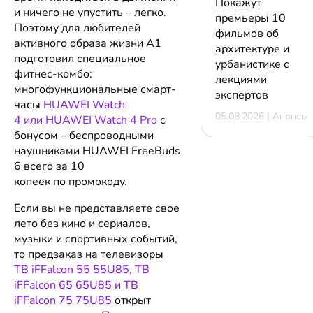
Покажут
и ничего не упустить – легко.
премьеры 10
Поэтому для любителей
фильмов об
активного образа жизни А1
архитектуре и
подготовил специальное
урбанистике с
фитнес-комбо:
лекциями
многофункциональные смарт-
экспертов
часы
HUAWEI Watch
05.08.2026 | Анонсы
4 или HUAWEI Watch 4 Pro
с
бонусом – беспроводными
наушниками HUAWEI FreeBuds
6 всего за 10
копеек по промокоду.
Если вы не представляете свое
лето без кино и сериалов,
музыки и спортивных событий,
то предзаказ на телевизоры
ТВ iFFalcon 55 55U85, ТВ
iFFalcon 65 65U85 и ТВ
iFFalcon 75 75U85
открыт