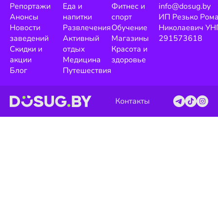
Репортажи
Еда и
Фитнес и
info@dosug.by
Анонсы
напитки
спорт
ИП Резько Ром
Новости
Развлечения
Обучение
Николаевич УН
заведений
Активный
Магазины
291573618
Скидки и
отдых
Красота и
акции
Медицина
здоровье
Блог
Путешествия
Контакты