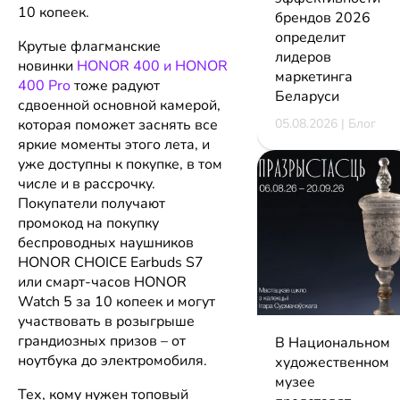
10 копеек.
брендов 2026
определит
Крутые флагманские
лидеров
новинки
HONOR 400 и HONOR
маркетинга
400 Pro
тоже радуют
Беларуси
сдвоенной основной камерой,
05.08.2026 | Блог
которая поможет заснять все
яркие моменты этого лета, и
уже доступны к покупке, в том
числе и в рассрочку.
Покупатели получают
промокод на покупку
беспроводных наушников
HONOR CHOICE Earbuds S7
или смарт-часов HONOR
Watch 5 за 10 копеек и могут
участвовать в розыгрыше
грандиозных призов – от
В Национальном
ноутбука до электромобиля.
художественном
музее
Тех, кому нужен топовый