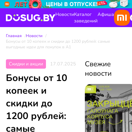
Новости
Каталог
Афиша
заведений
Главная
Новости
Бонусы от 10 копеек и скидки до 1200 рублей: самые
выгодные идеи для покупок в А1
Свежие
Скидки и акции
17.07.2025
новости
Бонусы от 10
копеек и
скидки до
1200 рублей:
самые