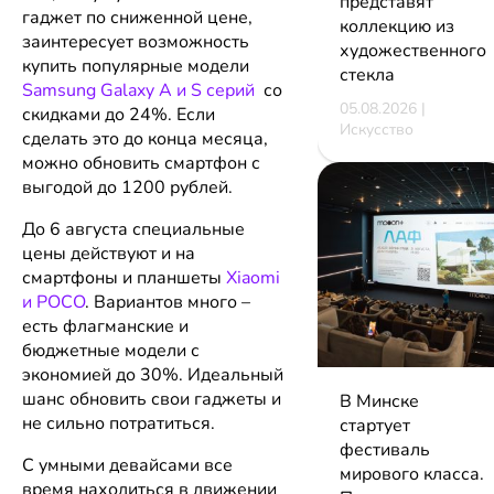
представят
гаджет по сниженной цене,
коллекцию из
заинтересует возможность
художественного
купить популярные модели
стекла
Samsung Galaxy A и S серий
со
05.08.2026 |
скидками до 24%. Если
Искусство
сделать это до конца месяца,
можно обновить смартфон с
выгодой до 1200 рублей.
До 6 августа специальные
цены действуют и на
смартфоны и планшеты
Xiaomi
и POCO
. Вариантов много –
есть флагманские и
бюджетные модели с
экономией до 30%. Идеальный
шанс обновить свои гаджеты и
В Минске
не сильно потратиться.
стартует
фестиваль
С умными девайсами все
мирового класса.
время находиться в движении