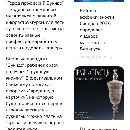
“Город профессий Букидс”
– модель современного
Рейтинг
мегаполиса с развитой
эффективности
инфраструктурой, где дети
брендов 2026
чуть ли не с пеленок могут
определит
освоить разные
лидеров
профессии, заработать
маркетинга
деньги и сделать карьеру.
Беларуси
05.08.2026 | Блог
Впервые попадая в
"Букидс", ребенок сразу
получает “трудовую
книжку”. В фестивальном
банке ему помогают
оформить “кредитную
карточку”, на которую
будет начисляться первая
игровая зарплата –
букидсы. Можно сдать на
“права” и получить первое
“водительское
В Национальном