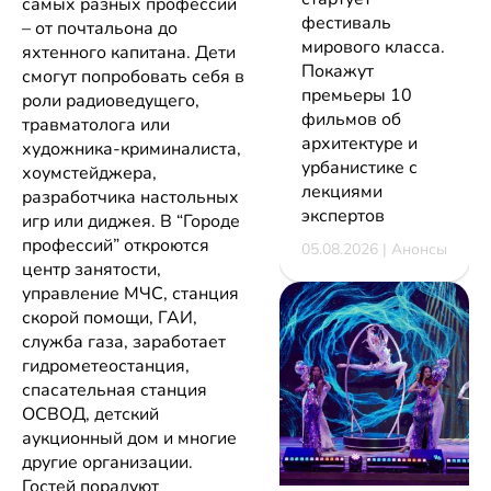
самых разных профессий
фестиваль
– от почтальона до
мирового класса.
яхтенного капитана. Дети
Покажут
смогут попробовать себя в
премьеры 10
роли радиоведущего,
фильмов об
травматолога или
архитектуре и
художника-криминалиста,
урбанистике с
хоумстейджера,
лекциями
разработчика настольных
экспертов
игр или диджея. В “Городе
профессий” откроются
05.08.2026 | Анонсы
центр занятости,
управление МЧС, станция
скорой помощи, ГАИ,
служба газа, заработает
гидрометеостанция,
спасательная станция
ОСВОД, детский
аукционный дом и многие
другие организации.
Гостей порадуют