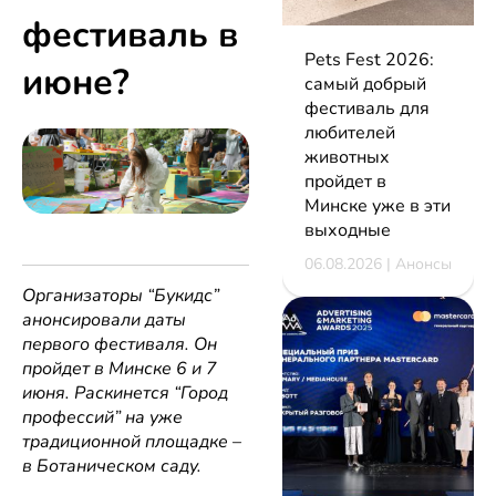
фестиваль в
Pets Fest 2026:
июне?
самый добрый
фестиваль для
любителей
животных
пройдет в
Минске уже в эти
выходные
06.08.2026 | Анонсы
Организаторы “Букидс”
анонсировали даты
первого фестиваля. Он
пройдет в Минске 6 и 7
июня. Раскинется “Город
профессий” на уже
традиционной площадке
–
в Ботаническом саду.