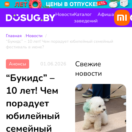
Новости
Каталог
Афиша
заведений
Главная
Новости
“Букидс” – 10 лет! Чем порадует юбилейный семейный
фестиваль в июне?
Свежие
Анонсы
01.06.2026
новости
“Букидс” –
10 лет! Чем
порадует
юбилейный
семейный