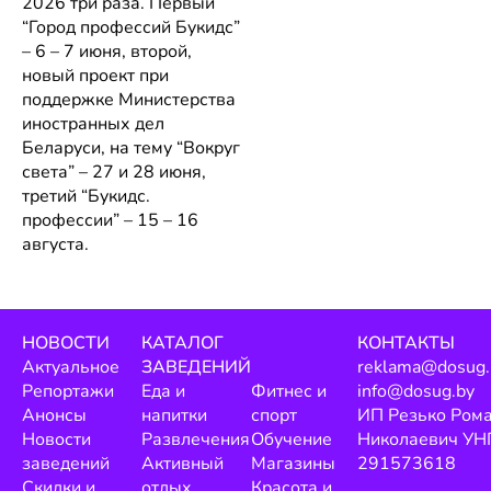
2026 три раза. Первый
“Город профессий Букидс”
– 6 – 7 июня, второй,
новый проект при
поддержке Министерства
иностранных дел
Беларуси, на тему “Вокруг
света” – 27 и 28 июня,
третий “Букидс.
профессии” – 15 – 16
августа.
НОВОСТИ
КАТАЛОГ
КОНТАКТЫ
Актуальное
ЗАВЕДЕНИЙ
reklama@dosug.
Репортажи
Еда и
Фитнес и
info@dosug.by
Анонсы
напитки
спорт
ИП Резько Ром
Новости
Развлечения
Обучение
Николаевич УН
заведений
Активный
Магазины
291573618
Скидки и
отдых
Красота и