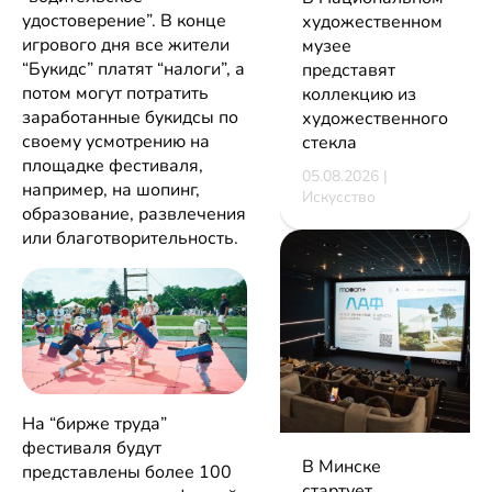
удостоверение”. В конце
художественном
игрового дня все жители
музее
“Букидс” платят “налоги”, а
представят
потом могут потратить
коллекцию из
заработанные букидсы по
художественного
своему усмотрению на
стекла
площадке фестиваля,
05.08.2026 |
например, на шопинг,
Искусство
образование, развлечения
или благотворительность.
На “бирже труда”
фестиваля будут
В Минске
представлены более 100
стартует