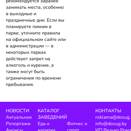
рекомендуется заранее
занимать места, особенно
в выходные и
праздничные дни. Если вы
планируете пикник в
парке, уточните правила
на официальном сайте или
в администрации — в
некоторых парках
действует запрет на
алкоголь и курение, а
также могут быть
ограничения по времени
пребывания.
НОВОСТИ
КАТАЛОГ
КОНТАКТЫ
Актуальное
ЗАВЕДЕНИЙ
reklama@dosug.
Репортажи
Еда и
Фитнес и
info@dosug.by
Анонсы
напитки
спорт
ИП Резько Ром