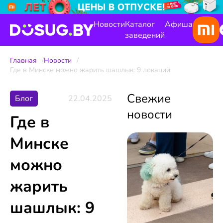
Новости
Каталог
Афиша
заведений
Главная
Новости
Где в Минске можно жарить шашлык: 9 локаций
Свежие
Блог
22.04.2025
новости
Где в
Минске
можно
жарить
шашлык: 9