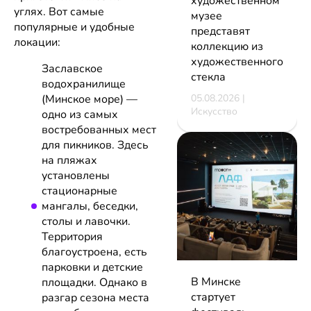
художественном
углях. Вот самые
музее
популярные и удобные
представят
локации:
коллекцию из
художественного
Заславское
стекла
водохранилище
05.08.2026 |
(Минское море) —
Искусство
одно из самых
востребованных мест
для пикников. Здесь
на пляжах
установлены
стационарные
мангалы, беседки,
столы и лавочки.
Территория
благоустроена, есть
парковки и детские
В Минске
площадки. Однако в
стартует
разгар сезона места