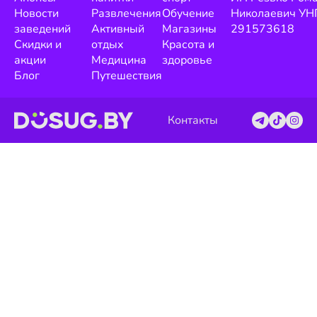
Новости
Развлечения
Обучение
Николаевич УН
заведений
Активный
Магазины
291573618
Скидки и
отдых
Красота и
акции
Медицина
здоровье
Блог
Путешествия
Контакты