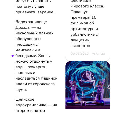
фестиваль
могут быть заняты,
мирового класса.
поэтому лучше
Покажут
приезжать заранее.
премьеры 10
Водохранилище
фильмов об
Дрозды — на
архитектуре и
нескольких пляжах
урбанистике с
оборудованы
лекциями
площадки с
экспертов
мангалами и
05.08.2026 | Анонсы
беседками. Здесь
можно отдохнуть у
воды, пожарить
шашлык и
насладиться тишиной
вдали от городского
шума.
Цнянское
водохранилище — на
втором и пятом