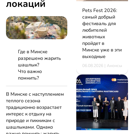
локаций
Pets Fest 2026:
самый добрый
фестиваль для
любителей
животных
пройдет в
Минске уже в эти
Где в Минске
выходные
разрешено жарить
шашлык?
06.08.2026 | Анонсы
Что важно
помнить?
В Минске с наступлением
теплого сезона
традиционно возрастает
интерес к отдыху на
природе и пикникам с
шашлыками. Однако
важно помнить: жарить