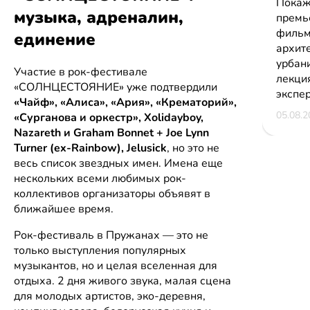
Покаж
музыка, адреналин,
премь
фильм
единение
архите
урбани
Участие в рок-фестивале
лекци
«СОЛНЦЕСТОЯНИЕ» уже подтвердили
экспе
«Чайф», «Алиса», «Ария», «Крематорий»,
05.08.2
«Сурганова и оркестр», Хolidayboy,
Nazareth и Graham Bonnet + Joe Lynn
Turner (ex-Rainbow), Jelusick
, но это не
весь список звездных имен. Имена еще
нескольких всеми любимых рок-
коллективов организаторы объявят в
ближайшее время.
Рок-фестиваль в Пружанах — это не
только выступления популярных
музыкантов, но и целая вселенная для
отдыха. 2 дня живого звука, малая сцена
для молодых артистов, эко-деревня,