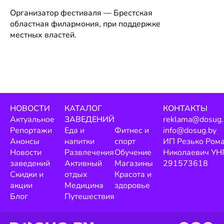
Организатор фестиваля — Брестская
областная филармония, при поддержке
местных властей.
НОВОСТИ
КАТАЛОГ
КОНТАКТЫ
Актуальное
ЗАВЕДЕНИЙ
reklama@dosug.
Репортажи
Еда и
Фитнес и
info@dosug.by
Анонсы
напитки
спорт
ИП Резько Ром
Новости
Развлечения
Обучение
Николаевич УН
заведений
Активный
Магазины
291573618
Скидки и
отдых
Красота и
акции
Медицина
здоровье
Блог
Путешествия