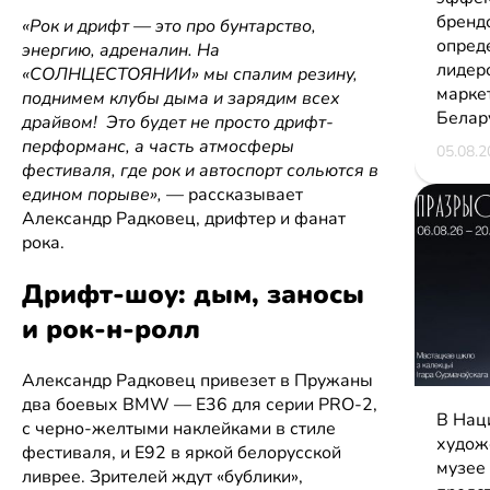
бренд
«Рок и дрифт — это про бунтарство,
опред
энергию, адреналин. На
лидер
«СОЛНЦЕСТОЯНИИ» мы спалим резину,
марке
поднимем клубы дыма и зарядим всех
Белар
драйвом! Это будет не просто дрифт-
перформанс, а часть атмосферы
05.08.2
фестиваля, где рок и автоспорт сольются в
едином порыве»,
— рассказывает
Александр Радковец, дрифтер и фанат
рока.
Дрифт-шоу: дым, заносы
и рок-н-ролл
Александр Радковец привезет в Пружаны
два боевых BMW — E36 для серии PRO-2,
В Нац
с черно-желтыми наклейками в стиле
худож
фестиваля, и E92 в яркой белорусской
музее
ливрее. Зрителей ждут «бублики»,