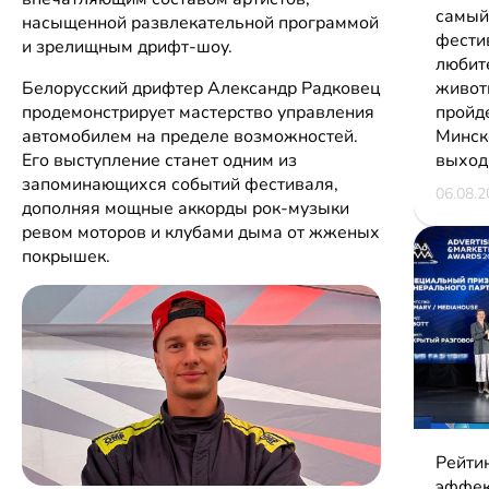
самый
насыщенной развлекательной программой
фести
и зрелищным дрифт-шоу.
любит
Белорусский дрифтер Александр Радковец
живот
продемонстрирует мастерство управления
пройд
автомобилем на пределе возможностей.
Минск
Его выступление станет одним из
выход
запоминающихся событий фестиваля,
06.08.2
дополняя мощные аккорды рок-музыки
ревом моторов и клубами дыма от жженых
покрышек.
Рейти
эффек