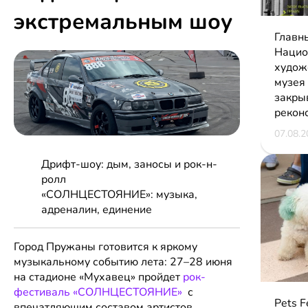
экстремальным шоу
Главн
Нацио
худож
музея
закры
рекон
07.08.2
Дрифт-шоу: дым, заносы и рок-н-
ролл
«СОЛНЦЕСТОЯНИЕ»: музыка,
адреналин, единение
Город Пружаны готовится к яркому
музыкальному событию лета: 27–28 июня
на стадионе «Мухавец» пройдет
рок-
фестиваль «СОЛНЦЕСТОЯНИЕ»
с
Pets F
впечатляющим составом артистов,