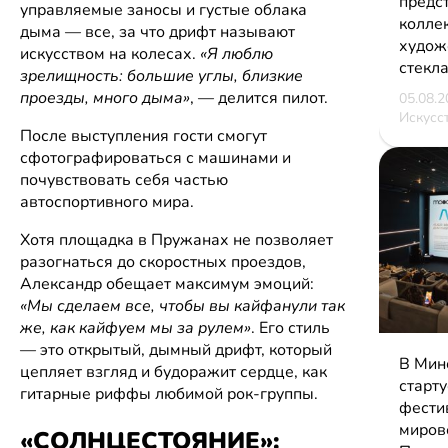
предс
управляемые заносы и густые облака
колле
дыма — все, за что дрифт называют
худож
искусством на колесах.
«Я люблю
стекл
зрелищность: большие углы, близкие
проезды, много дыма»
, — делится пилот.
05.08.2
Искусс
После выступления гости смогут
сфотографироваться с машинами и
почувствовать себя частью
автоспортивного мира.
Хотя площадка в Пружанах не позволяет
разогнаться до скоростных проездов,
Александр обещает максимум эмоций:
«Мы сделаем все, чтобы вы кайфанули так
же, как кайфуем мы за рулем»
. Его стиль
— это открытый, дымный дрифт, который
В Мин
цепляет взгляд и будоражит сердце, как
старту
гитарные риффы любимой рок-группы.
фести
миров
«СОЛНЦЕСТОЯНИЕ»: