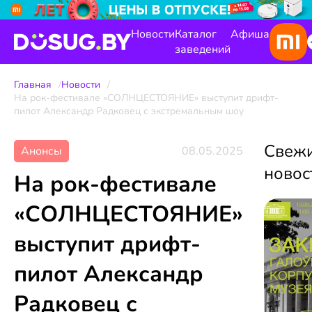
Новости
Каталог
Афиша
заведений
Главная
Новости
На рок-фестивале «СОЛНЦЕСТОЯНИЕ» выступит дрифт-
пилот Александр Радковец с экстремальным шоу
Свеж
Анонсы
08.05.2025
новос
На рок-фестивале
«СОЛНЦЕСТОЯНИЕ»
выступит дрифт-
пилот Александр
Радковец с