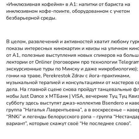
«Инклюзивная кофейня» в А1: напитки от бариста на
инклюзивном кофе-поинте, оборудованном с учетом
безбарьерной среды.
В целом, развлечений и активностей хватит любому гур
показы интересных кинокартин и квизы на уличном кин
от А1, полезные выступления новых спикеров на боль
лектории от Onliner (поговорим про технологии Telegram
экскурсионные туры по Минску и даже микробиологию);
гонки на траве, Perekrestok Zdrav с йога-практиками,
музыкальной терапией и консультациями от мастеров с
дела. На главной сцене снова пройдут танцевальные ф
мобы Just Dance x МТБанк | VISA, вечерние Туц Туц Кви
субботу здесь выступят джаз-коллектив Bsendero и кав
группа “Наталья Лаврентьевна”, а в воскресенье – каве
“ЯNKi” и легенды белорусского рэпа – группа “Нестанд
вариант”, которые скажут своё “Не последнее слово”.