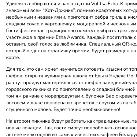
Удивлять собираются и завсегдатаи Vulitsa Ezha. К прим
знакомый всем “Хот-Дожник”, помимо крафтовых хот-д
необычными названиями, приготовит ребра гриль в кис
сладком соусе и картошечку с моцареллой и чесночным
Гости фестиваля традиционно помогут выбрать трех лу
участников в премии Ezha Awards. Каждый посетитель 
оставить свой голос за любимчика. Специальный QR-ко
который ведет на страничку премии, будет размещен на
корте.
Для тех, кто сам хочет научиться готовить изыски от то
шефов, открыта кулинарная школа от Еды в Яндекс Go. 
раз тут пройдут мастер-классы от шефов заведений-уч
городского пикника по приготовлению сладкой блинной 
том ям рамэна с морепродуктами, булочек Бао с кревет
лососем и даже попкорна из креветок с соусом из васаб
сгущенного молока. Будет точно необыкновенно!
Н
а втором пикнике будут работать как традиционные, та
новые локации. Так, гости смогут попробовать основное
летнее меню одной из самых известных кофеен Беларус