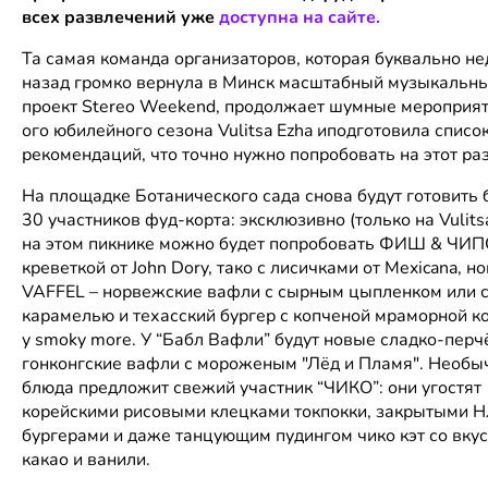
всех развлечений уже
доступна на сайте.
Та самая команда организаторов, которая буквально н
назад громко вернула в Минск масштабный музыкальн
проект Stereo Weekend, продолжает шумные мероприят
ого юбилейного сезона Vulitsa Ezha иподготовила списо
рекомендаций, что точно нужно попробовать на этот раз
На площадке Ботанического сада снова будут готовить 
30 участников фуд-корта: эксклюзивно
(только на Vulits
на этом пикнике можно будет попробовать
ФИШ & ЧИПС
креветкой
от
John Dory, тако с лисичками от Mexicana, н
VAFFEL – норвежские вафли с сырным цыпленком или 
карамелью и техасский бургер с копченой мраморной к
у smoky more. У “Бабл Вафли” будут новые сладко-пер
гонконгские вафли с мороженым "Лёд и Пламя". Необ
блюда предложит свежий участник “ЧИКО”: они угостят
корейскими рисовыми клецками токпокки, закрытыми 
бургерами и даже танцующим пудингом чико кэт со вку
какао и ванили.