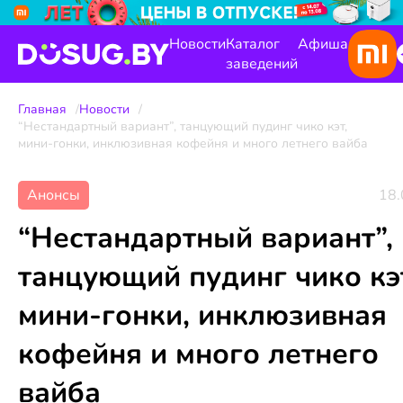
Новости
Каталог
Афиша
заведений
Главная
Новости
“Нестандартный вариант”, танцующий пудинг чико кэт,
мини-гонки, инклюзивная кофейня и много летнего вайба
Анонсы
18.
“Нестандартный вариант”,
танцующий пудинг чико кэ
мини-гонки, инклюзивная
кофейня и много летнего
вайба