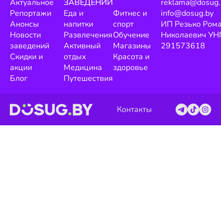
Актуальное
ЗАВЕДЕНИЙ
reklama@dosug.
Репортажи
Еда и
Фитнес и
info@dosug.by
Анонсы
напитки
спорт
ИП Резько Ром
Новости
Развлечения
Обучение
Николаевич УН
заведений
Активный
Магазины
291573618
Скидки и
отдых
Красота и
акции
Медицина
здоровье
Блог
Путешествия
Контакты