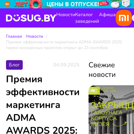
Новости
Каталог
Афиша
заведений
Главная
Новости
Премия эффективности маркетинга ADMA AWARDS 2025:
прием конкурсных проектов открыт до 23 сентября
Свежие
Блог
04.09.2025
новости
Премия
эффективности
маркетинга
ADMA
AWARDS 2025: