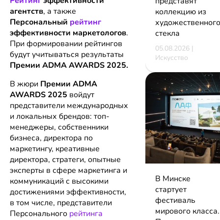
Рейтинг
эффективности
представят
агентств
, а также
коллекцию из
Персональный
рейтинг
художественног
эффективности маркетологов
.
стекла
При формировании рейтингов
05.08.2026 |
будут учитываться результаты
Искусство
Премии ADMA AWARDS 2025.
В жюри
Премии ADMA
AWARDS 2025
войдут
представители международных
и локальных брендов: топ-
менеджеры, собственники
бизнеса, директора по
маркетингу, креативные
директора, стратеги, опытные
эксперты в сфере маркетинга и
В Минске
коммуникаций с высокими
стартует
достижениями эффективности,
фестиваль
в том числе, представители
мирового класса.
Персонального
рейтинга