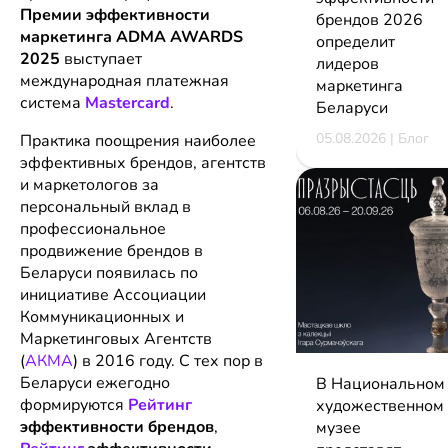
Премии эффективности
брендов 2026
маркетинга
ADMA AWARDS
определит
2025
выступает
лидеров
международная платежная
маркетинга
система
Mastercard
.
Беларуси
05.08.2026 | Блог
Практика поощрения наиболее
эффективных брендов, агентств
и маркетологов за
персональный вклад в
профессиональное
продвижение брендов в
Беларуси появилась по
инициативе Ассоциации
Коммуникационных и
Маркетинговых Агентств
(
АКМА
) в 2016 году. С тех пор в
Беларуси ежегодно
В Национальном
формируются
Рейтинг
художественном
эффективности брендов
,
музее