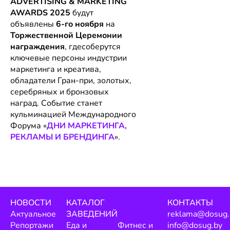
ADVERTISING & MARKETING
AWARDS 2025
будут
объявлены
6-го ноября
на
Торжественной Церемонии
награждения
, гдесоберутся
ключевые персоны индустрии
маркетинга и креатива,
обладатели Гран-при, золотых,
серебряных и бронзовых
наград. Событие станет
кульминацией Международного
Форума «
ДНИ МАРКЕТИНГА,
РЕКЛАМЫ И БРЕНДИНГА
».
НОВОСТИ
КАТАЛОГ
КОНТАКТЫ
Актуальное
ЗАВЕДЕНИЙ
reklama@dosug.
Репортажи
Еда и
Фитнес и
info@dosug.by