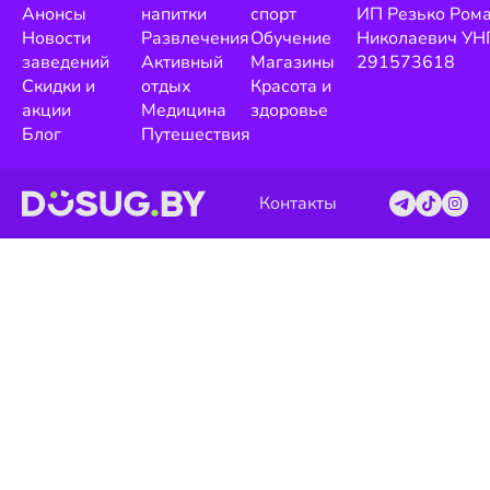
Анонсы
напитки
спорт
ИП Резько Ром
Новости
Развлечения
Обучение
Николаевич УН
заведений
Активный
Магазины
291573618
Скидки и
отдых
Красота и
акции
Медицина
здоровье
Блог
Путешествия
Контакты