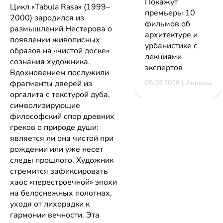
Покажут
Цикл «Tabula Rasa» (1999–
премьеры 10
2000) зародился из
фильмов об
размышлений Нестерова о
архитектуре и
появлении живописных
урбанистике с
образов на «чистой доске»
лекциями
сознания художника.
экспертов
Вдохновением послужили
фрагменты дверей из
05.08.2026 | Анонсы
оргалита с текстурой дуба,
символизирующие
философский спор древних
греков о природе души:
является ли она чистой при
рождении или уже несет
следы прошлого. Художник
стремится зафиксировать
хаос «перестроечной» эпохи
на белоснежных полотнах,
уходя от лихорадки к
гармонии вечности. Эта