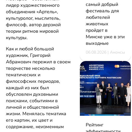
самый добрый
лидер художественного
фестиваль для
объединения «Артель»,
любителей
культуролог, мыслитель,
животных
философ, автор дерзкой
пройдет в
теории ритмов мировой
Минске уже в эти
культуры.
выходные
Как и любой большой
06.08.2026 | Анонсы
художник, Григорий
Абрамович пережил в своем
творчестве несколько
тематических и
философских периодов,
каждый из них был
обусловлен духовными
поисками, событиями в
личной и общественной
жизни. Менялась тематика
его картин, их цвет и
Рейтинг
содержание, неизменным
эффективности