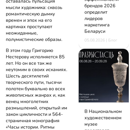
оставалась пульсация
брендов 2026
мысли художника: сквозь
определит
романтическую дымку
лидеров
времен и эпох на его
маркетинга
картинах проступают
Беларуси
неожиданные,
полумистические образы.
05.08.2026 | Блог
В этом году Григорию
Нестерову исполняется 85
лет. Но он все так же
неутомим в своих исканиях.
Шесть десятилетий
творческого пути, тысячи
полотен буквально во всех
живописных жанрах и, как
венец многолетних
размышлений, открытый им
В Национальном
закон цикличности и 564-
художественном
страничная монография
музее
«Часы истории. Ритмы