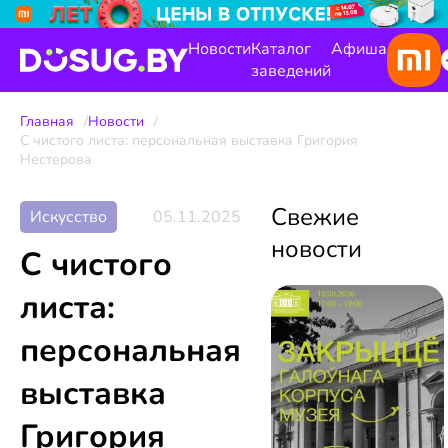
Новости
Каталог
Афиша
заведений
Главная
Новости
С чистого листа: персональная выставка Григория
Нестерова
Свежие
Искусство
05.11.2025
новости
С чистого
листа:
персональная
выставка
Григория