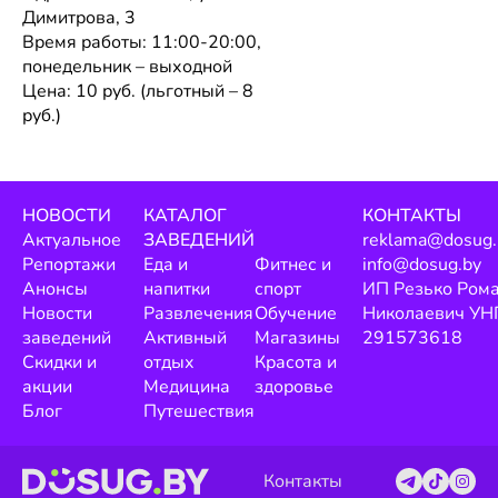
Димитрова, 3
Время работы: 11:00-20:00,
понедельник – выходной
Цена: 10 руб. (льготный – 8
руб.)
НОВОСТИ
КАТАЛОГ
КОНТАКТЫ
Актуальное
ЗАВЕДЕНИЙ
reklama@dosug.
Репортажи
Еда и
Фитнес и
info@dosug.by
Анонсы
напитки
спорт
ИП Резько Ром
Новости
Развлечения
Обучение
Николаевич УН
заведений
Активный
Магазины
291573618
Скидки и
отдых
Красота и
акции
Медицина
здоровье
Блог
Путешествия
Контакты