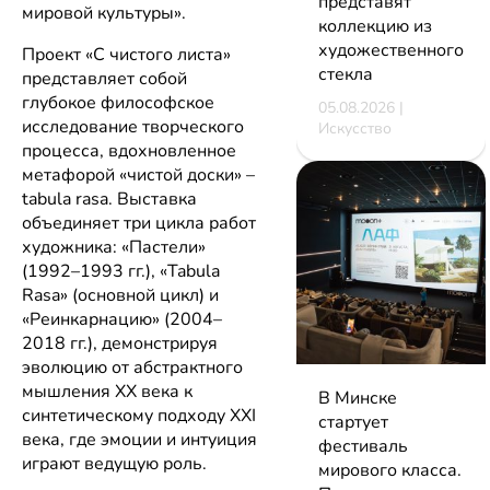
представят
мировой культуры».
коллекцию из
художественного
Проект «С чистого листа»
стекла
представляет собой
глубокое философское
05.08.2026 |
исследование творческого
Искусство
процесса, вдохновленное
метафорой «чистой доски» –
tabula rasa. Выставка
объединяет три цикла работ
художника: «Пастели»
(1992–1993 гг.), «Tabula
Rasa» (основной цикл) и
«Реинкарнацию» (2004–
2018 гг.), демонстрируя
эволюцию от абстрактного
мышления XX века к
В Минске
синтетическому подходу XXI
стартует
века, где эмоции и интуиция
фестиваль
играют ведущую роль.
мирового класса.