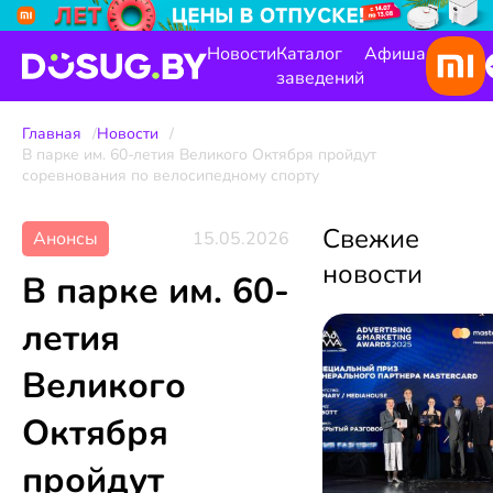
Новости
Каталог
Афиша
заведений
Главная
Новости
В парке им. 60-летия Великого Октября пройдут
соревнования по велосипедному спорту
Свежие
Анонсы
15.05.2026
новости
В парке им. 60-
летия
Великого
Октября
пройдут