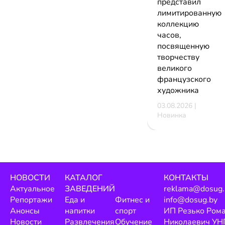
представил
лимитированную
коллекцию
часов,
посвященную
творчеству
великого
французского
художника
03.08.2026 |
Новинка
НОВОСТИ
КАТАЛОГ
КОНТАКТЫ
Актуальное
ЗАВЕДЕНИЙ
reklama@dosug.
Репортажи
Еда и
Фитнес и
info@dosug.by
Анонсы
напитки
спорт
ИП Резько Ром
Новости
Развлечения
Обучение
Николаевич УН