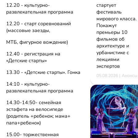
стартует
12.20 - культурно-
фестиваль
развлекательная программа
мирового класса.
12.20 - старт соревнований
Покажут
(массовые заезды,
премьеры 10
фильмов об
МТБ, фигурное вождение)
архитектуре и
урбанистике с
12.40 - регистрация на
лекциями
«Детские старты»
экспертов
13.30 - «Детские старты». Гонка
05.08.2026 | Анонсы
14:10 - культурно-
развлекательная программа
14.30-14:50- семейная
эстафета на велосипеде
(родитель +ребенок; мама+
папа+ребенок)
15.00- торжественная