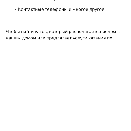
- Контактные телефоны и многое другое.
Чтобы найти каток, который располагается рядом с
вашим домом или предлагает услуги катания по
самым низким ценам, достаточно несколько кликов.
Отправляясь на катки, не забывайте об
осторожности, и времяпрепровождение на льду
доставит вам огромное удовольствие.
Катание на коньках: несколько
советов
Покататься на льду можно с близкими, друзьями и
коллегами. На час вы попадете в холодную зиму,