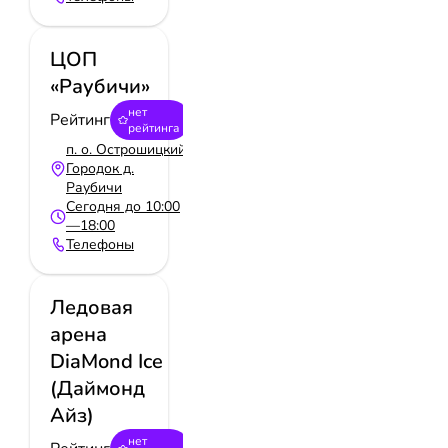
ЦОП
«Раубичи»
нет
Рейтинг
рейтинга
п. о. Острошицкий
Городок д.
Раубичи
Сегодня до 10:00
—18:00
Телефоны
Ледовая
арена
DiaMond Ice
(Даймонд
Айз)
нет