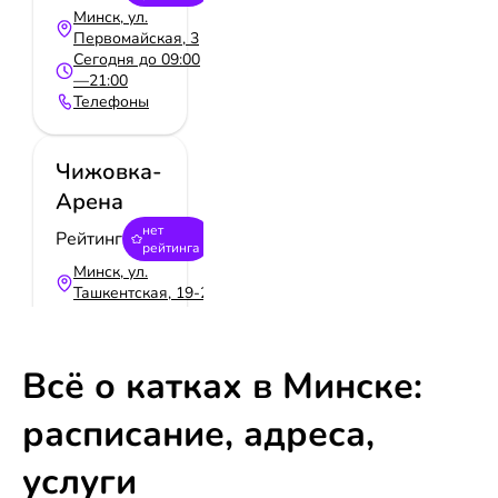
Минск, ул.
Первомайская, 3
Сегодня до 09:00
—21:00
Телефоны
Чижовка-
Арена
нет
Рейтинг
рейтинга
Минск, ул.
Ташкентская, 19-2
Сегодня до 07:00
—23:00
Телефоны
Всё о катках в Минске:
расписание, адреса,
ТЦ Замок
нет
Рейтинг
услуги
рейтинга
пр-т Победителей,