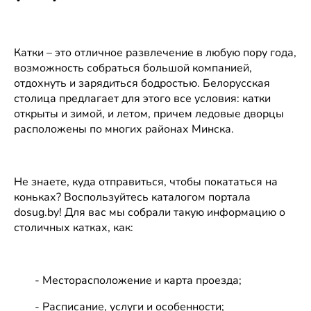
65
Телефоны
Катки – это отличное развлечение в любую пору года,
Мобильный
возможность собраться большой компанией,
отдохнуть и зарядиться бодростью. Белорусская
каток в
столица предлагает для этого все условия: катки
Чижовке
открыты и зимой, и летом, причем ледовые дворцы
нет
расположены по многих районах Минска.
Рейтинг
рейтинга
Минск,
пересечение ул.
Ташкентской и ул.
Не знаете, куда отправиться, чтобы покататься на
Голодеда
коньках? Воспользуйтесь каталогом портала
Сегодня до 10:30
dosug.by! Для вас мы собрали такую информацию о
—22:00
столичных катках, как:
Телефоны
- Месторасположение и карта проезда;
- Расписание, услуги и особенности;