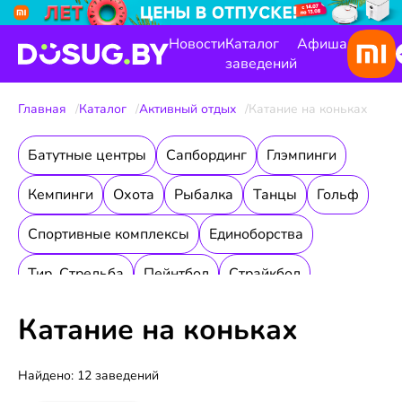
Новости
Каталог
Афиша
заведений
Главная
Каталог
Активный отдых
Катание на коньках
Батутные центры
Сапбординг
Глэмпинги
Кемпинги
Охота
Рыбалка
Танцы
Гольф
Спортивные комплексы
Единоборства
Тир. Стрельба
Пейнтбол
Страйкбол
Лазертаг
Верховая езда
Катание на коньках
Катание на коньках
Катание на роликах
Картинг
Теннис и сквош
Найдено: 12 заведений
Водный отдых
Бассейны и Аквапарки