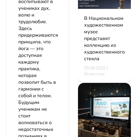
воспитывают в
учениках дух,
волю и
В Национальном
трудолюбие.
художественном
Здесь
музее
придерживаются
представят
принципа, что
коллекцию из
йога — это
художественного
доступная
стекла
каждому
05.08.2026 |
практика,
Искусство
которая
позволит быть в
гармонии с
собой и телом.
Будущим
ученикам не
стоит
волноваться о
недостаточных
познаниях в