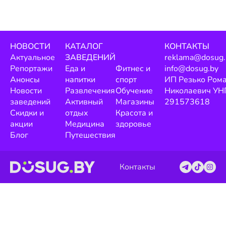
НОВОСТИ
КАТАЛОГ
КОНТАКТЫ
Актуальное
ЗАВЕДЕНИЙ
reklama@dosug.
Репортажи
Еда и
Фитнес и
info@dosug.by
Анонсы
напитки
спорт
ИП Резько Ром
Новости
Развлечения
Обучение
Николаевич УН
заведений
Активный
Магазины
291573618
Скидки и
отдых
Красота и
акции
Медицина
здоровье
Блог
Путешествия
Контакты