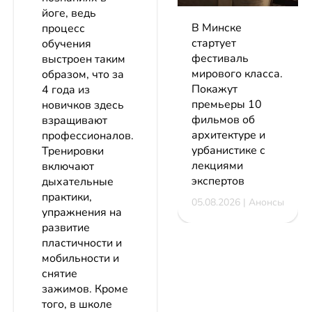
йоге, ведь
В Минске
процесс
стартует
обучения
фестиваль
выстроен таким
мирового класса.
образом, что за
Покажут
4 года из
премьеры 10
новичков здесь
фильмов об
взращивают
архитектуре и
профессионалов.
урбанистике с
Тренировки
лекциями
включают
экспертов
дыхательные
практики,
05.08.2026 | Анонсы
упражнения на
развитие
пластичности и
мобильности и
снятие
зажимов. Кроме
того, в школе